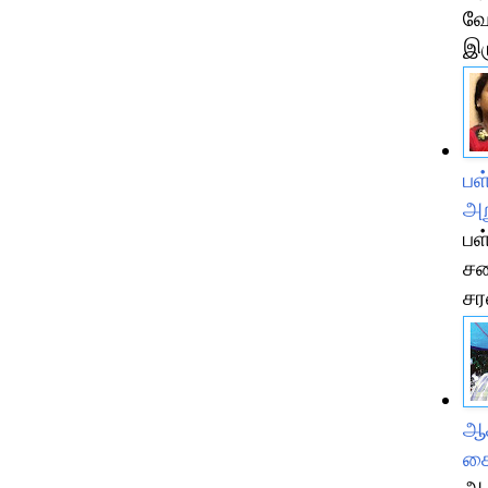
வே
இர
பள
அற
பள
சண
சர
ஆச
க