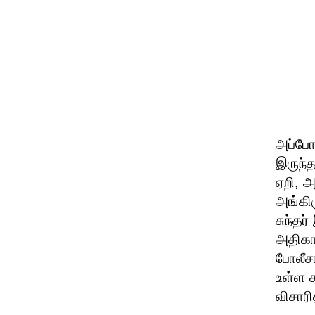
அப்போத
இருந்த
ஏறி, அ
அங்கிர
சுந்தர
அதிகா
போலீசா
உள்ள 
விசாரி