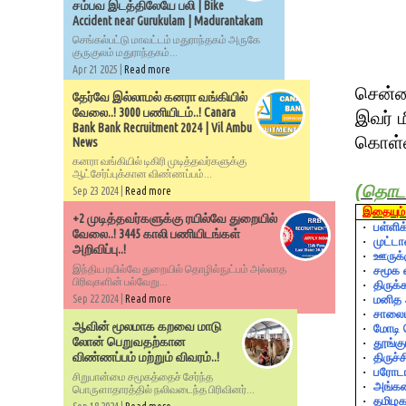
சம்பவ இடத்திலேயே பலி | Bike
Accident near Gurukulam | Madurantakam
செங்கல்பட்டு மாவட்டம் மதுராந்தகம் அருகே
குருகுலம் மதுராந்தகம்...
Apr 21 2025 |
Read more
சென்னை
தேர்வே இல்லாமல் கனரா வங்கியில்
வேலை..! 3000 பணியிடம்..! Canara
இவர் ம
Bank Bank Recruitment 2024 | Vil Ambu
கொள்ள
News
கனரா வங்கியில் டிகிரி முடித்தவர்களுக்கு
ஆட்சேர்ப்புக்கான விண்ணப்பம்...
(
தொடர்
Sep 23 2024 |
Read more
இதையும் 
+2 முடித்தவர்களுக்கு ரயில்வே துறையில்
·
பள்ளி
வேலை..! 3445 காலி பணியிடங்கள்
·
முட்டா
அறிவிப்பு..!
·
ஊருக்
இந்திய ரயில்வே துறையில் தொழில்நுட்பம் அல்லாத
·
சமூக
பிரிவுகளின் பல்வேறு...
·
திருக்
·
மனித
Sep 22 2024 |
Read more
·
சாலைய
ஆவின் மூலமாக கறவை மாடு
·
மோடி
லோன் பெறுவதற்கான
·
தூங்கு
விண்ணப்பம் மற்றும் விவரம்..!
·
திருச்ச
·
பரோட
சிறுபான்மை சமூகத்தைச் சேர்ந்த
·
அங்கன
பொருளாதாரத்தில் நலிவடைந்த பிரிவினர்...
·
தமிழ