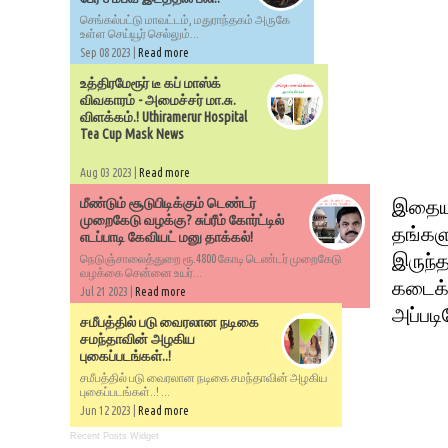
செங்கல்பட்டு மாவட்டம், மதுராந்தகம் அருகே
உள்ள செய்யூர் செல்லும்...
Sep 08 2023 |
Read more
உத்திரமேரூர் டீ கப் மாஸ்க்
விவகாரம் - அமைச்சர் மா.சு.
விளக்கம்.! Uthiramerur Hospital
Tea Cup Mask News
Aug 03 2023 |
Read more
மீண்டும் சூடுபிடிக்கும் டெண்டர்
இதையடு
முறைகேடு வழக்கு? சுப்ரீம் கோர்ட்டில்
தங்களு
எடப்பாடி கேவியட் மனு தாக்கல்!
இருந்த
நெடுஞ்சாலைத்துறை ரூ.4800 கோடி டெண்டர் முறைகேடு
வழக்கை சென்னை உயர்...
கடைக்
Jul 21 2023 |
Read more
அப்படி
சமீபத்தில் படு வைரலான நடிகை
சமந்தாவின் அழகிய
புகைப்படங்கள்..!
சமீபத்தில் படு வைரலான நடிகை சமந்தாவின் அழகிய
புகைப்படங்கள்..! ...
Jun 12 2023 |
Read more
Recent Posts Widget