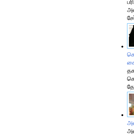
பர
அவ
சே
செ
கை
தக
கொ
தே
அம
அம