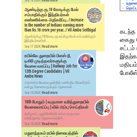
Sep 18 2024 |
Read more
·
உருளைக
·
தொப்ப
ஆண்டிற்கு ரூ.10 கோடிக்கு மேல்
சம்பாதிக்கும் இந்தியர்கள்
எண்ணிக்கை அதிகரிப்பு...! Increase
in the number of Indians earning more
than Rs.10 crore per year...! Vil Ambu Seithigal
கடந்த 
ஆண்டுக்கு 10 கோடி ரூபாய்க்கு மேல் சம்பாதிக்கும்
கைது ச
இந்தியர்களின்...
Sep 17 2024 |
Read more
சட்டம்
இதற்க
ரயில்வே துறையில் பிளஸ் டூ,
டிகிரி முடித்தவர்களுக்கு
மதியம்
வேலை வாய்ப்பு | Railway Job for
12th Degree Candidates | Vil
போலீஸ்
Ambu News
அரசாங்க வேலை ஒன்றில் பணிபுரிய வேண்டும்
என்று அனைவருக்கும் ஆசைகள்...
Sep 10 2024 |
Read more
10th போதும் | வருமான வரித்துறையில்
வேலைவாய்ப்பு | வில் அம்பு செய்திகள்
தமிழகம், புதுச்சேரியில் உள்ள வருமான
வரித்துறை அலுவலகத்தில்...
Sep 10 2024 |
Read more
மதுராந்தகம் ரயில் நிலையத்தில்