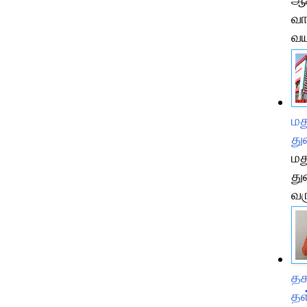
ஆச
வா
வய
மத
த
மத
து
வர
தக
தள