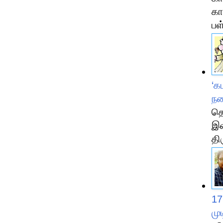
கா
பள
‘க
நக
தெ
இவ
தி
17
மு