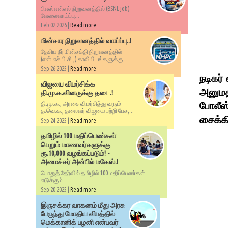
பிஎஸ்என்எல் நிறுவனத்தில் (BSNL job)
வேலைவாய்ப்பு...
Feb 02 2026 |
Read more
மின்சார நிறுவனத்தில் வாய்ப்பு..!
தேசிய நீர் மின்சக்தி நிறுவனத்தில்
(என்.எச்.பி.சி.,) காலியிடங்களுக்கு...
Sep 26 2025 |
Read more
நடிகர்
விஜயை விமர்சிக்க
அனுமதி
தி.மு.க.வினருக்கு தடை.!
போலீஸ
தி.மு.க., அரசை விமர்சித்து வரும்
த.வெ.க., தலைவர் விஜயை பற்றி பேச,...
சைக்கி
Sep 24 2025 |
Read more
தமிழில் 100 மதிப்பெண்கள்
பெறும் மாணவர்களுக்கு
ரூ.10,000 வழங்கப்படும்! -
அமைச்சர் அன்பில் மகேஸ்.!
பொதுத் தேர்வில் தமிழில் 100 மதிப்பெண்கள்
எடுக்கும்...
Sep 20 2025 |
Read more
இருசக்கர வாகனம் மீது அரசு
பேருந்து மோதிய விபத்தில்
மெக்கானிக் பழனி என்பவர்