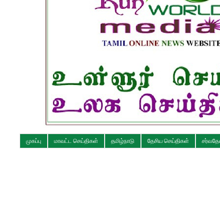
முகப்பு
மாவட்ட செய்திகள்
தமிழ்நாடு
தேசிய செய்திகள்
சர்வதே