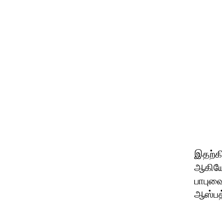
இதற்கி
ஆகியோ
பாபுவை
ஆஸ்பத்