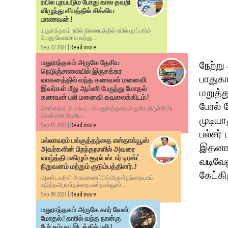
ரயில் புறப்படும் போது கால் தவறி
விழுந்து விபத்தில் சிக்கிய
மாணவன்.!
மதுராந்தகம் ரயில் நிலையத்தில் ரயில் புறப்படும்
போது வேகமாக வந்து...
Sep 22 2023 |
Read more
மதுராந்தகம் அருகே தேசிய
நேற்று
நெடுஞ்சாலையில் இருசக்கர
பாதுகா
வாகனத்தில் வந்த கணவன் மனைவி
இவர்கள் மீது ஆம்னி பேருந்து மோதல்
மறுத்த
கணவன் பலி மனைவி கவலைக்கிடம்.!
போல் 
செங்கல்பட்டு மாவட்டம் மதுராந்தகம் அருகே திருச்சி To
சென்னை தேசிய...
முடியா
Sep 15 2023 |
Read more
பல்சர்
பல்லாவரம் பங்குத்தந்தை எஸ்தாக்யூஸ்
இதனால
அவர்களின் பிறந்தநாளில் அவரை
வாழ்த்தி மகிழும் ரூரல் ஸ்டார் டிரஸ்ட்
வடிவேல
நிறுவனம் மற்றும் குடும்பத்தினர்..!
கேட்கி
ஆண்டவரின் அரவணைப்பில்அருள்தந்தையாய்
உதித்தஅருள்தந்தை எஸ்தாக்யூஸ்...
Sep 09 2023 |
Read more
மதுராந்தகம் அருகே கார் வேன்
மோதல்.! காரில் வந்த நான்கு
பேர் சம்பவ இடத்தில் பலி.!