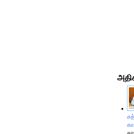
அதிக
சத
கா
கா