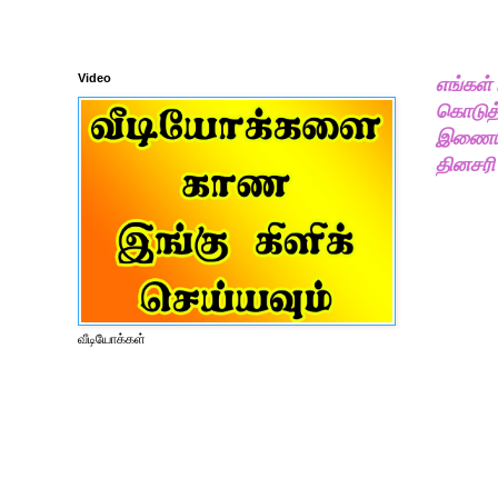
Video
எங்கள்
கொடுத்
இணையதள
தினசரி
வீடியோக்கள்