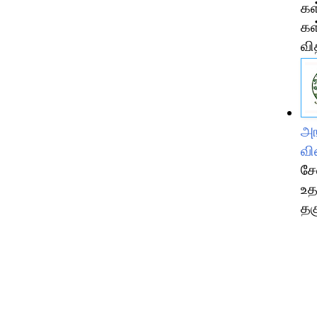
கள
கள
வி
அங
வி
சே
உத
தக