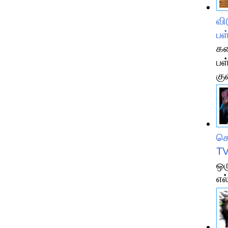
வி
பள
கன
பள
கு
சொ
TV
ஒர
எல