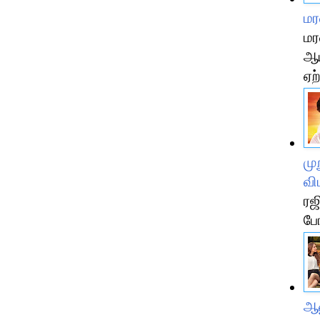
மர
மர
ஆய
ஏற்
மு
வி
ரஜ
பே
ஆண