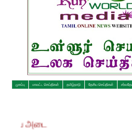
முகப்பு
மாவட்ட செய்திகள்
தமிழ்நாடு
தேசிய செய்திகள்
சர்வதே