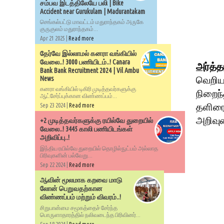
சம்பவ இடத்திலேயே பலி | Bike
Accident near Gurukulam | Madurantakam
செங்கல்பட்டு மாவட்டம் மதுராந்தகம் அருகே
குருகுலம் மதுராந்தகம்...
Apr 21 2025 |
Read more
தேர்வே இல்லாமல் கனரா வங்கியில்
வேலை..! 3000 பணியிடம்..! Canara
அர்த்த
Bank Bank Recruitment 2024 | Vil Ambu
வெறியா
News
கனரா வங்கியில் டிகிரி முடித்தவர்களுக்கு
நிறைந
ஆட்சேர்ப்புக்கான விண்ணப்பம்...
தளிரை
Sep 23 2024 |
Read more
அறிவு
+2 முடித்தவர்களுக்கு ரயில்வே துறையில்
வேலை..! 3445 காலி பணியிடங்கள்
அறிவிப்பு..!
இந்திய ரயில்வே துறையில் தொழில்நுட்பம் அல்லாத
பிரிவுகளின் பல்வேறு...
Sep 22 2024 |
Read more
ஆவின் மூலமாக கறவை மாடு
லோன் பெறுவதற்கான
விண்ணப்பம் மற்றும் விவரம்..!
சிறுபான்மை சமூகத்தைச் சேர்ந்த
பொருளாதாரத்தில் நலிவடைந்த பிரிவினர்...