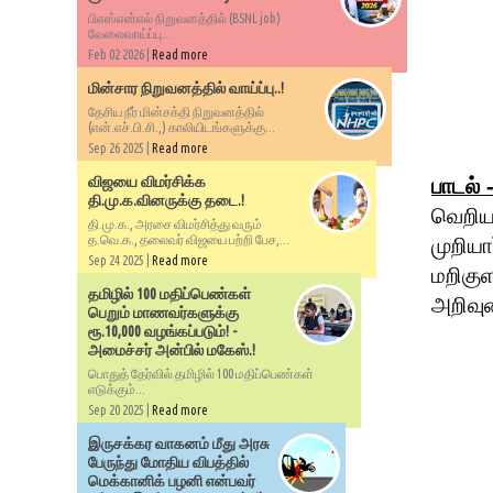
பிஎஸ்என்எல் நிறுவனத்தில் (BSNL job)
வேலைவாய்ப்பு...
Feb 02 2026 |
Read more
மின்சார நிறுவனத்தில் வாய்ப்பு..!
தேசிய நீர் மின்சக்தி நிறுவனத்தில்
(என்.எச்.பி.சி.,) காலியிடங்களுக்கு...
Sep 26 2025 |
Read more
விஜயை விமர்சிக்க
பாடல் 
தி.மு.க.வினருக்கு தடை.!
வெறிய
தி.மு.க., அரசை விமர்சித்து வரும்
த.வெ.க., தலைவர் விஜயை பற்றி பேச,...
முறிய
Sep 24 2025 |
Read more
மறிகு
தமிழில் 100 மதிப்பெண்கள்
அறிவு
பெறும் மாணவர்களுக்கு
ரூ.10,000 வழங்கப்படும்! -
அமைச்சர் அன்பில் மகேஸ்.!
பொதுத் தேர்வில் தமிழில் 100 மதிப்பெண்கள்
எடுக்கும்...
Sep 20 2025 |
Read more
இருசக்கர வாகனம் மீது அரசு
பேருந்து மோதிய விபத்தில்
மெக்கானிக் பழனி என்பவர்