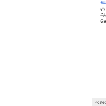
வய
கு
ஆண
கொ
Posted