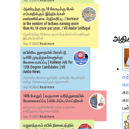
Sep 18 2024 |
Read more
ஆண்டிற்கு ரூ.10 கோடிக்கு மேல்
சம்பாதிக்கும் இந்தியர்கள்
எண்ணிக்கை அதிகரிப்பு...! Increase
in the number of Indians earning more
than Rs.10 crore per year...! Vil Ambu Seithigal
ஆண்டுக்கு 10 கோடி ரூபாய்க்கு மேல் சம்பாதிக்கும்
அதிக
இந்தியர்களின்...
Sep 17 2024 |
Read more
ரயில்வே துறையில் பிளஸ் டூ,
டிகிரி முடித்தவர்களுக்கு
வேலை வாய்ப்பு | Railway Job for
12th Degree Candidates | Vil
Ambu News
சத
அரசாங்க வேலை ஒன்றில் பணிபுரிய வேண்டும்
என்று அனைவருக்கும் ஆசைகள்...
கா
Sep 10 2024 |
Read more
கா
10th போதும் | வருமான வரித்துறையில்
கா
வேலைவாய்ப்பு | வில் அம்பு செய்திகள்
பள
தமிழகம், புதுச்சேரியில் உள்ள வருமான
வரித்துறை அலுவலகத்தில்...
Sep 10 2024 |
Read more
மதுராந்தகம் ரயில் நிலையத்தில்