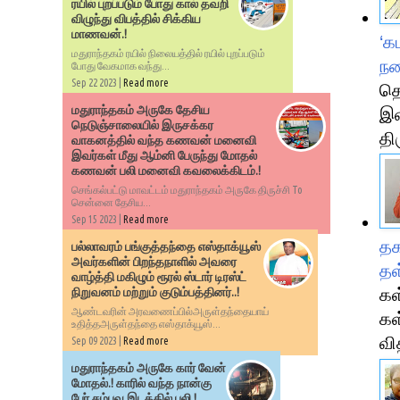
ரயில் புறப்படும் போது கால் தவறி
விழுந்து விபத்தில் சிக்கிய
மாணவன்.!
‘க
மதுராந்தகம் ரயில் நிலையத்தில் ரயில் புறப்படும்
நக
போது வேகமாக வந்து...
Sep 22 2023 |
Read more
தெ
மதுராந்தகம் அருகே தேசிய
இவ
நெடுஞ்சாலையில் இருசக்கர
தி
வாகனத்தில் வந்த கணவன் மனைவி
இவர்கள் மீது ஆம்னி பேருந்து மோதல்
கணவன் பலி மனைவி கவலைக்கிடம்.!
செங்கல்பட்டு மாவட்டம் மதுராந்தகம் அருகே திருச்சி To
சென்னை தேசிய...
Sep 15 2023 |
Read more
தக
பல்லாவரம் பங்குத்தந்தை எஸ்தாக்யூஸ்
அவர்களின் பிறந்தநாளில் அவரை
தள
வாழ்த்தி மகிழும் ரூரல் ஸ்டார் டிரஸ்ட்
கள
நிறுவனம் மற்றும் குடும்பத்தினர்..!
ஆண்டவரின் அரவணைப்பில்அருள்தந்தையாய்
கள
உதித்தஅருள்தந்தை எஸ்தாக்யூஸ்...
வி
Sep 09 2023 |
Read more
மதுராந்தகம் அருகே கார் வேன்
மோதல்.! காரில் வந்த நான்கு
பேர் சம்பவ இடத்தில் பலி.!