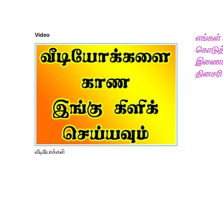
Video
எங்கள்
கொடுத்
இணையதள
தினசரி
வீடியோக்கள்