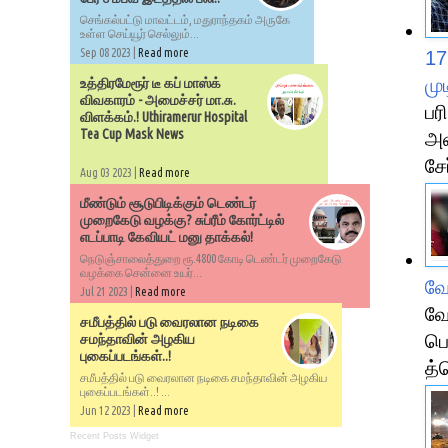
செங்கல்பட்டு மாவட்டம், மதுராந்தகம் அருகே
உள்ள செய்யூர் செல்லும்...
Sep 08 2023 |
Read more
17
மு
உத்திரமேரூர் டீ கப் மாஸ்க்
விவகாரம் - அமைச்சர் மா.சு.
பர
விளக்கம்.! Uthiramerur Hospital
Tea Cup Mask News
அவ
சே
Aug 03 2023 |
Read more
மீண்டும் சூடுபிடிக்கும் டெண்டர்
முறைகேடு வழக்கு? சுப்ரீம் கோர்ட்டில்
எடப்பாடி கேவியட் மனு தாக்கல்!
நெடுஞ்சாலைத்துறை ரூ.4800 கோடி டெண்டர் முறைகேடு
வழக்கை சென்னை உயர்...
வே
Jul 21 2023 |
Read more
வே
சமீபத்தில் படு வைரலான நடிகை
பெ
சமந்தாவின் அழகிய
புகைப்படங்கள்..!
த்
சமீபத்தில் படு வைரலான நடிகை சமந்தாவின் அழகிய
புகைப்படங்கள்..! ...
Jun 12 2023 |
Read more
Recent Posts Widget