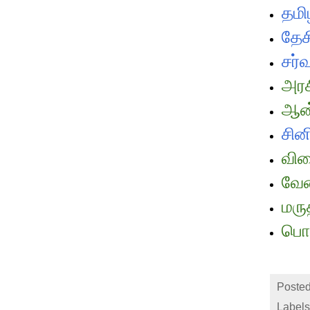
தமி
தேச
சர்
அரச
ஆன்
சின
விள
வேல
மரு
பொத
Posted
Labels