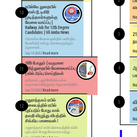
ப
எ
ரயில்வே துறையில்
பிளஸ் டூ, டிகிரி
No
முடித்தவர்களுக்கு
வேலை வாய்ப்பு |
Ja
Railway Job for 12th Degree
Candidates | Vil Ambu News
2
அரசாங்க வேலை ஒன்றில் பணிபுரிய
ந
வேண்டும் என்று அனைவருக்கும்
ஆசைகள்...
No
Sep 10 2024 |
Read more
Ja
10th போதும் | வருமான
ஆ
வரித்துறையில் வேலைவாய்ப்பு
| வில் அம்பு செய்திகள்
பள
தமிழகம், புதுச்சேரியில் உள்ள
வருமான வரித்துறை அலுவலகத்தில்...
No
Sep 10 2024 |
Read more
Ja
மதுராந்தகம் ரயில்
வ
நிலையத்தில் ரயில்
வ
புறப்படும் போது கால்
தவறி விழுந்து விபத்தில்
No
சிக்கிய மாணவன்.!
மதுராந்தகம் ரயில் நிலையத்தில் ரயில்
புறப்படும் போது வேகமாக வந்து...