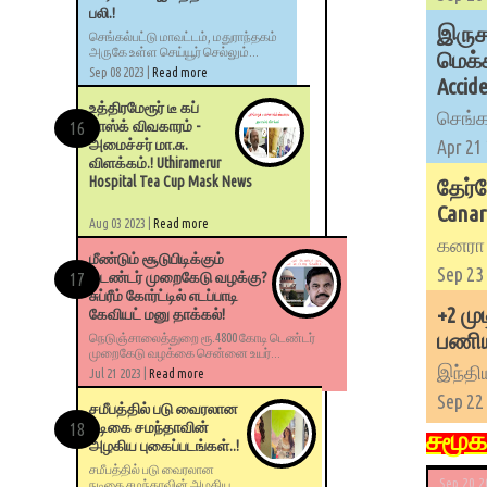
பலி.!
இருச
செங்கல்பட்டு மாவட்டம், மதுராந்தகம்
அருகே உள்ள செய்யூர் செல்லும்...
மெக்
Sep 08 2023 |
Read more
Accid
உத்திரமேரூர் டீ கப்
செங்கல
மாஸ்க் விவகாரம் -
Apr 21
அமைச்சர் மா.சு.
விளக்கம்.! Uthiramerur
Hospital Tea Cup Mask News
தேர்
Canar
Aug 03 2023 |
Read more
கனரா வ
மீண்டும் சூடுபிடிக்கும்
Sep 23
டெண்டர் முறைகேடு வழக்கு?
சுப்ரீம் கோர்ட்டில் எடப்பாடி
+2 மு
கேவியட் மனு தாக்கல்!
பணியி
நெடுஞ்சாலைத்துறை ரூ.4800 கோடி டெண்டர்
முறைகேடு வழக்கை சென்னை உயர்...
இந்தி
Jul 21 2023 |
Read more
Sep 22
சமீபத்தில் படு வைரலான
நடிகை சமந்தாவின்
சமூக 
அழகிய புகைப்படங்கள்..!
சமீபத்தில் படு வைரலான
Sep 20 2
நடிகை சமந்தாவின் அழகிய