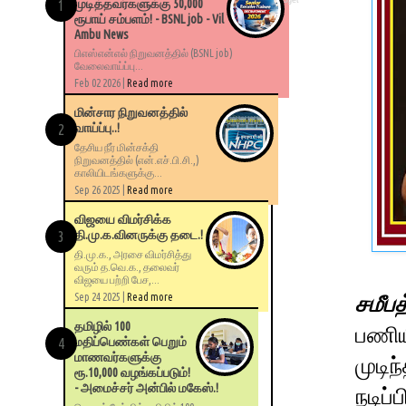
Widget
முடித்தவர்களுக்கு 50,000
ரூபாய் சம்பளம்! - BSNL job - Vil
Ambu News
பிஎஸ்என்எல் நிறுவனத்தில் (BSNL job)
வேலைவாய்ப்பு...
Feb 02 2026 |
Read more
மின்சார நிறுவனத்தில்
வாய்ப்பு..!
தேசிய நீர் மின்சக்தி
நிறுவனத்தில் (என்.எச்.பி.சி.,)
காலியிடங்களுக்கு...
Sep 26 2025 |
Read more
விஜயை விமர்சிக்க
தி.மு.க.வினருக்கு தடை.!
தி.மு.க., அரசை விமர்சித்து
வரும் த.வெ.க., தலைவர்
விஜயை பற்றி பேச,...
Sep 24 2025 |
Read more
சமீபத
தமிழில் 100
பணிய
மதிப்பெண்கள் பெறும்
மாணவர்களுக்கு
முடி
ரூ.10,000 வழங்கப்படும்!
- அமைச்சர் அன்பில் மகேஸ்.!
நடிப