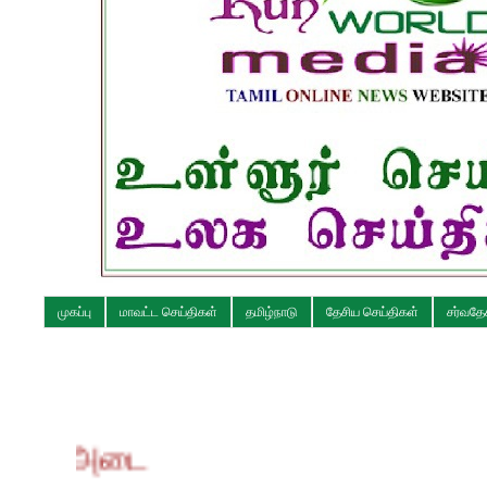
முகப்பு
மாவட்ட செய்திகள்
தமிழ்நாடு
தேசிய செய்திகள்
சர்வதே