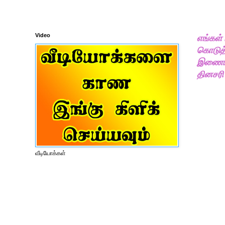
Video
எங்கள்
கொடுத்
இணையதள
தினசரி
வீடியோக்கள்