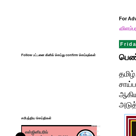
For Ad
விளம்ப
Frid
பெண்
Follow பட்டனை கிளிக் செய்து confirm செய்யுங்கள்
தமிழ
சாய்ப
ஆகிய 
அடுத
சமீபத்திய செய்திகள்
Recent
என்ஜினியரிங்
Posts