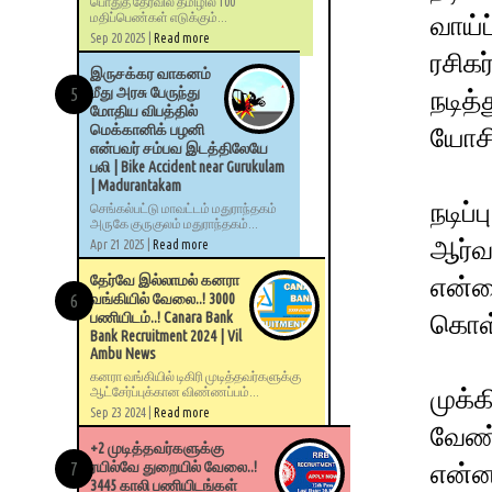
பொதுத் தேர்வில் தமிழில் 100
மதிப்பெண்கள் எடுக்கும்...
வாய்
Sep 20 2025 |
Read more
ரசிகர
இருசக்கர வாகனம்
மீது அரசு பேருந்து
நடித
மோதிய விபத்தில்
மெக்கானிக் பழனி
யோசி
என்பவர் சம்பவ இடத்திலேயே
பலி | Bike Accident near Gurukulam
| Madurantakam
நடிப்
செங்கல்பட்டு மாவட்டம் மதுராந்தகம்
அருகே குருகுலம் மதுராந்தகம்...
ஆர்வ
Apr 21 2025 |
Read more
தேர்வே இல்லாமல் கனரா
என்ன
வங்கியில் வேலை..! 3000
பணியிடம்..! Canara Bank
கொள்
Bank Recruitment 2024 | Vil
Ambu News
கனரா வங்கியில் டிகிரி முடித்தவர்களுக்கு
முக்
ஆட்சேர்ப்புக்கான விண்ணப்பம்...
Sep 23 2024 |
Read more
வேண்
+2 முடித்தவர்களுக்கு
ரயில்வே துறையில் வேலை..!
என்ன
3445 காலி பணியிடங்கள்