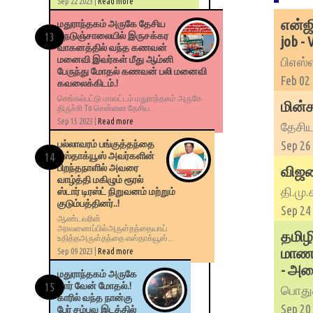
Sep 22 2023 |
Read more
என்ஜி
மதுராந்தகம் அருகே தேசிய
நெடுஞ்சாலையில் இருசக்கர
job -
வாகனத்தில் வந்த கணவன்
மனைவி இவர்கள் மீது ஆம்னி
பிஎஸ்எ
பேருந்து மோதல் கணவன் பலி மனைவி
Feb 02
கவலைக்கிடம்.!
செங்கல்பட்டு மாவட்டம் மதுராந்தகம் அருகே
மின்ச
திருச்சி To சென்னை தேசிய...
Sep 15 2023 |
Read more
தேசிய 
Sep 26
பல்லாவரம் பங்குத்தந்தை
எஸ்தாக்யூஸ் அவர்களின்
பிறந்தநாளில் அவரை
விஜய
வாழ்த்தி மகிழும் ரூரல்
தி.மு.
ஸ்டார் டிரஸ்ட் நிறுவனம் மற்றும்
குடும்பத்தினர்..!
Sep 24
ஆண்டவரின்
அரவணைப்பில்அருள்தந்தையாய்
தமிழி
உதித்தஅருள்தந்தை எஸ்தாக்யூஸ்...
மாணவர
Sep 09 2023 |
Read more
- அமை
மதுராந்தகம் அருகே
கார் வேன் மோதல்.!
பொதுத்
காரில் வந்த நான்கு
Sep 20
பேர் சம்பவ இடத்தில்