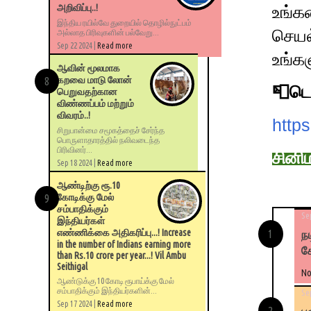
அறிவிப்பு..!
உங்க
இந்திய ரயில்வே துறையில் தொழில்நுட்பம்
செயல்
அல்லாத பிரிவுகளின் பல்வேறு...
Sep 22 2024 |
Read more
உங்கள
ஆவின் மூலமாக
கறவை மாடு லோன்
📮டெ
பெறுவதற்கான
விண்ணப்பம் மற்றும்
விவரம்..!
http
சிறுபான்மை சமூகத்தைச் சேர்ந்த
பொருளாதாரத்தில் நலிவடைந்த
பிரிவினர்...
சினி
Sep 18 2024 |
Read more
ஆண்டிற்கு ரூ.10
கோடிக்கு மேல்
சம்பாதிக்கும்
Se
இந்தியர்கள்
எண்ணிக்கை அதிகரிப்பு...! Increase
ந
in the number of Indians earning more
ச
than Rs.10 crore per year...! Vil Ambu
Seithigal
No
ஆண்டுக்கு 10 கோடி ரூபாய்க்கு மேல்
சம்பாதிக்கும் இந்தியர்களின்...
Se
Sep 17 2024 |
Read more