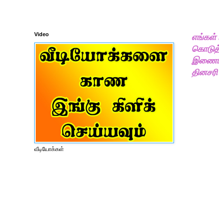
Video
எங்கள்
கொடுத்
இணையதள
தினசரி
வீடியோக்கள்