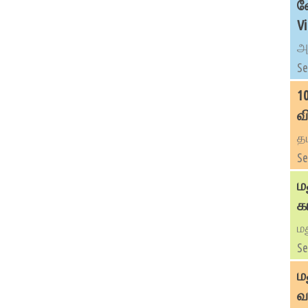
வ
V
அ
Se
1
வ
தம
Se
ம
க
மத
Se
ம
வ