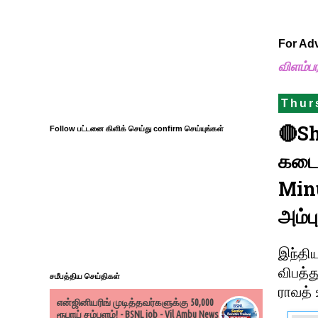
For Ad
விளம்ப
Thur
🔴Sh
Follow பட்டனை கிளிக் செய்து confirm செய்யுங்கள்
கடைச
Minu
அம்ப
இந்தி
விபத்த
சமீபத்திய செய்திகள்
ராவத்
என்ஜினியரிங் முடித்தவர்களுக்கு 50,000
ரூபாய் சம்பளம்! - BSNL job - Vil Ambu News