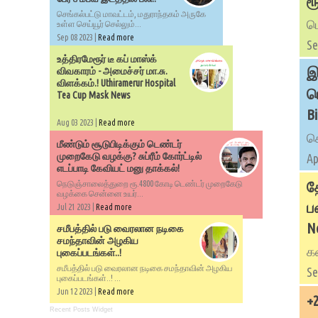
ர
செங்கல்பட்டு மாவட்டம், மதுராந்தகம் அருகே
பொ
உள்ள செய்யூர் செல்லும்...
Sep 08 2023 |
Read more
Se
உத்திரமேரூர் டீ கப் மாஸ்க்
இ
விவகாரம் - அமைச்சர் மா.சு.
விளக்கம்.! Uthiramerur Hospital
ம
Tea Cup Mask News
B
Aug 03 2023 |
Read more
செ
மீண்டும் சூடுபிடிக்கும் டெண்டர்
முறைகேடு வழக்கு? சுப்ரீம் கோர்ட்டில்
Ap
எடப்பாடி கேவியட் மனு தாக்கல்!
த
நெடுஞ்சாலைத்துறை ரூ.4800 கோடி டெண்டர் முறைகேடு
வழக்கை சென்னை உயர்...
ப
Jul 21 2023 |
Read more
N
சமீபத்தில் படு வைரலான நடிகை
சமந்தாவின் அழகிய
கன
புகைப்படங்கள்..!
சமீபத்தில் படு வைரலான நடிகை சமந்தாவின் அழகிய
Se
புகைப்படங்கள்..! ...
Jun 12 2023 |
Read more
+
Recent Posts Widget