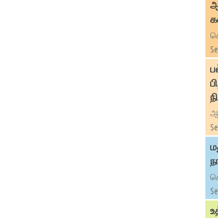
ஆ
க
செ
Se
ப
ப
ந
ஆ
Se
ம
ந
செ
Se
உ