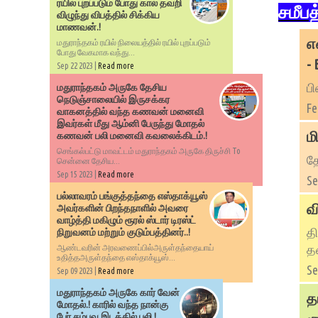
ரயில் புறப்படும் போது கால் தவறி
சமீப
விழுந்து விபத்தில் சிக்கிய
மாணவன்.!
எ
மதுராந்தகம் ரயில் நிலையத்தில் ரயில் புறப்படும்
போது வேகமாக வந்து...
- 
Sep 22 2023 |
Read more
பி
மதுராந்தகம் அருகே தேசிய
நெடுஞ்சாலையில் இருசக்கர
Fe
வாகனத்தில் வந்த கணவன் மனைவி
இவர்கள் மீது ஆம்னி பேருந்து மோதல்
ம
கணவன் பலி மனைவி கவலைக்கிடம்.!
செங்கல்பட்டு மாவட்டம் மதுராந்தகம் அருகே திருச்சி To
தே
சென்னை தேசிய...
Sep 15 2023 |
Read more
Se
பல்லாவரம் பங்குத்தந்தை எஸ்தாக்யூஸ்
வ
அவர்களின் பிறந்தநாளில் அவரை
வாழ்த்தி மகிழும் ரூரல் ஸ்டார் டிரஸ்ட்
தி
நிறுவனம் மற்றும் குடும்பத்தினர்..!
த
ஆண்டவரின் அரவணைப்பில்அருள்தந்தையாய்
உதித்தஅருள்தந்தை எஸ்தாக்யூஸ்...
Se
Sep 09 2023 |
Read more
மதுராந்தகம் அருகே கார் வேன்
த
மோதல்.! காரில் வந்த நான்கு
பேர் சம்பவ இடத்தில் பலி.!