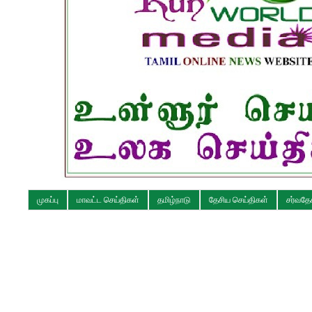
முகப்பு
மாவட்ட செய்திகள்
தமிழ்நாடு
தேசிய செய்திகள்
சர்வதே