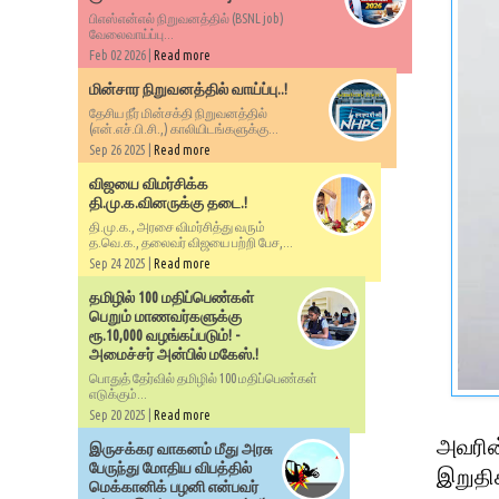
பிஎஸ்என்எல் நிறுவனத்தில் (BSNL job)
வேலைவாய்ப்பு...
Feb 02 2026 |
Read more
மின்சார நிறுவனத்தில் வாய்ப்பு..!
தேசிய நீர் மின்சக்தி நிறுவனத்தில்
(என்.எச்.பி.சி.,) காலியிடங்களுக்கு...
Sep 26 2025 |
Read more
விஜயை விமர்சிக்க
தி.மு.க.வினருக்கு தடை.!
தி.மு.க., அரசை விமர்சித்து வரும்
த.வெ.க., தலைவர் விஜயை பற்றி பேச,...
Sep 24 2025 |
Read more
தமிழில் 100 மதிப்பெண்கள்
பெறும் மாணவர்களுக்கு
ரூ.10,000 வழங்கப்படும்! -
அமைச்சர் அன்பில் மகேஸ்.!
பொதுத் தேர்வில் தமிழில் 100 மதிப்பெண்கள்
எடுக்கும்...
Sep 20 2025 |
Read more
அவரின்
இருசக்கர வாகனம் மீது அரசு
பேருந்து மோதிய விபத்தில்
இறுதி
மெக்கானிக் பழனி என்பவர்