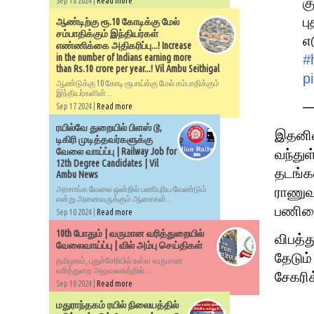
க
Sep 18 2024 |
Read more
ப
ஆண்டிற்கு ரூ.10 கோடிக்கு மேல்
சம்பாதிக்கும் இந்தியர்கள்
எ
எண்ணிக்கை அதிகரிப்பு...! Increase
#
in the number of Indians earning more
than Rs.10 crore per year...! Vil Ambu Seithigal
p
ஆண்டுக்கு 10 கோடி ரூபாய்க்கு மேல் சம்பாதிக்கும்
இந்தியர்களின்...
—
Sep 17 2024 |
Read more
ரயில்வே துறையில் பிளஸ் டூ,
இதனிடை
டிகிரி முடித்தவர்களுக்கு
வேலை வாய்ப்பு | Railway Job for
வந்துள
12th Degree Candidates | Vil
தடங்கள
Ambu News
ராணுவம
அரசாங்க வேலை ஒன்றில் பணிபுரிய வேண்டும்
என்று அனைவருக்கும் ஆசைகள்...
பணியை
Sep 10 2024 |
Read more
10th போதும் | வருமான வரித்துறையில்
விபத்த
வேலைவாய்ப்பு | வில் அம்பு செய்திகள்
தேடும
தமிழகம், புதுச்சேரியில் உள்ள வருமான
வரித்துறை அலுவலகத்தில்...
சேகரிக
Sep 10 2024 |
Read more
மதுராந்தகம் ரயில் நிலையத்தில்