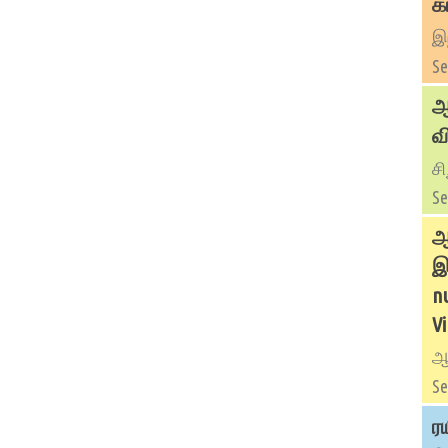
க
இந
Se
ஆ
வ
ச
Se
ஆ
இ
nu
Vi
ஆண
Se
ர