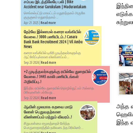
சம்பவ இடத்திலேயே பலி | Bike
இந்நி
Accident near Gurukulam | Madurantakam
எடுக்
செங்கல்பட்டு மாவட்டம் மதுராந்தகம் அருகே
குருகுலம் மதுராந்தகம்...
சுற்று
Apr 21 2025 |
Read more
தேர்வே இல்லாமல் கனரா வங்கியில்
வேலை..! 3000 பணியிடம்..! Canara
Bank Bank Recruitment 2024 | Vil Ambu
News
கனரா வங்கியில் டிகிரி முடித்தவர்களுக்கு
ஆட்சேர்ப்புக்கான விண்ணப்பம்...
Sep 23 2024 |
Read more
+2 முடித்தவர்களுக்கு ரயில்வே துறையில்
வேலை..! 3445 காலி பணியிடங்கள்
அறிவிப்பு..!
இந்திய ரயில்வே துறையில் தொழில்நுட்பம் அல்லாத
பிரிவுகளின் பல்வேறு...
Sep 22 2024 |
Read more
அந்த வ
ஆவின் மூலமாக கறவை மாடு
லோன் பெறுவதற்கான
ஹெலிகா
விண்ணப்பம் மற்றும் விவரம்..!
இந்த 
சிறுபான்மை சமூகத்தைச் சேர்ந்த
பொருளாதாரத்தில் நலிவடைந்த பிரிவினர்...