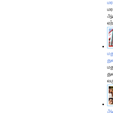
மர
மர
ஆய
ஏற்
மத
த
மத
து
வர
ஆண