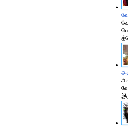
வே
வே
பெ
த்
அம
அம
வே
இர