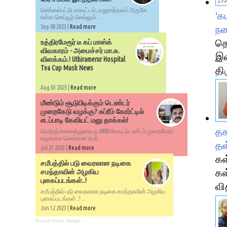
செங்கல்பட்டு மாவட்டம், மதுராந்தகம் அருகே
‘க
உள்ள செய்யூர் செல்லும்...
Sep 08 2023 |
Read more
நக
தெ
உத்திரமேரூர் டீ கப் மாஸ்க்
விவகாரம் - அமைச்சர் மா.சு.
இவ
விளக்கம்.! Uthiramerur Hospital
Tea Cup Mask News
தி
Aug 03 2023 |
Read more
மீண்டும் சூடுபிடிக்கும் டெண்டர்
முறைகேடு வழக்கு? சுப்ரீம் கோர்ட்டில்
எடப்பாடி கேவியட் மனு தாக்கல்!
தக
நெடுஞ்சாலைத்துறை ரூ.4800 கோடி டெண்டர் முறைகேடு
வழக்கை சென்னை உயர்...
தள
Jul 21 2023 |
Read more
கள
சமீபத்தில் படு வைரலான நடிகை
கள
சமந்தாவின் அழகிய
புகைப்படங்கள்..!
வி
சமீபத்தில் படு வைரலான நடிகை சமந்தாவின் அழகிய
புகைப்படங்கள்..! ...
Jun 12 2023 |
Read more
Recent Posts Widget