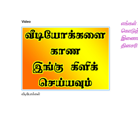
Video
எங்கள்
கொடுத்
இணையதள
தினசரி
வீடியோக்கள்