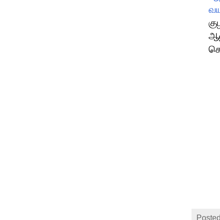
வய
கு
ஆண
கொ
Posted