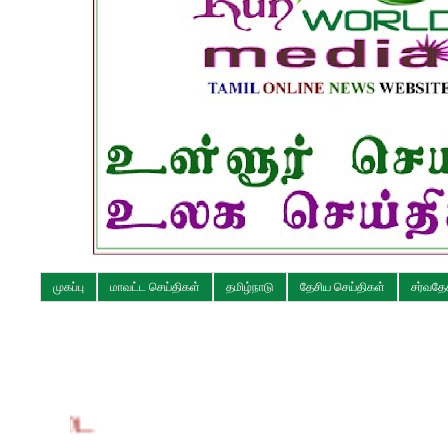
முகப்பு
மாவட்ட செய்திகள்
தமிழ்நாடு
தேசிய செய்திகள்
சர்வதே