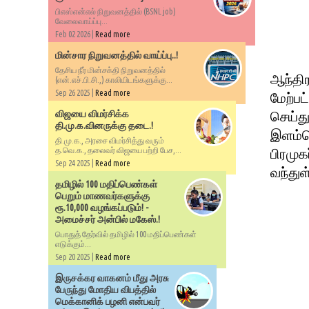
பிஎஸ்என்எல் நிறுவனத்தில் (BSNL job)
வேலைவாய்ப்பு...
Feb 02 2026 |
Read more
மின்சார நிறுவனத்தில் வாய்ப்பு..!
தேசிய நீர் மின்சக்தி நிறுவனத்தில்
ஆந்திர
(என்.எச்.பி.சி.,) காலியிடங்களுக்கு...
Sep 26 2025 |
Read more
மேற்ப
விஜயை விமர்சிக்க
செய்து
தி.மு.க.வினருக்கு தடை.!
இளம்ப
தி.மு.க., அரசை விமர்சித்து வரும்
த.வெ.க., தலைவர் விஜயை பற்றி பேச,...
பிரமுக
Sep 24 2025 |
Read more
வந்துள
தமிழில் 100 மதிப்பெண்கள்
பெறும் மாணவர்களுக்கு
ரூ.10,000 வழங்கப்படும்! -
அமைச்சர் அன்பில் மகேஸ்.!
பொதுத் தேர்வில் தமிழில் 100 மதிப்பெண்கள்
எடுக்கும்...
Sep 20 2025 |
Read more
இருசக்கர வாகனம் மீது அரசு
பேருந்து மோதிய விபத்தில்
மெக்கானிக் பழனி என்பவர்