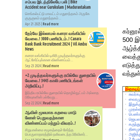
சம்பவ இடத்திலேயே பலி | Bike
Accident near Gurukulam | Madurantakam
செங்கல்பட்டு மாவட்டம் மதுராந்தகம் அருகே
குருகுலம் மதுராந்தகம்...
Apr 21 2025 |
Read more
கர்னூல
தேர்வே இல்லாமல் கனரா வங்கியில்
500 இ
வேலை..! 3000 பணியிடம்..! Canara
Bank Bank Recruitment 2024 | Vil Ambu
ஆழ்த்த
News
வைத்து
கனரா வங்கியில் டிகிரி முடித்தவர்களுக்கு
ஆட்சேர்ப்புக்கான விண்ணப்பம்...
எடுத்
Sep 23 2024 |
Read more
வந்துள
+2 முடித்தவர்களுக்கு ரயில்வே துறையில்
வேலை..! 3445 காலி பணியிடங்கள்
அறிவிப்பு..!
இதையும் 
இந்திய ரயில்வே துறையில் தொழில்நுட்பம் அல்லாத
·
சுவர்க
பிரிவுகளின் பல்வேறு...
·
வைரமு
Sep 22 2024 |
Read more
·
இதுக்
·
முதல்வ
ஆவின் மூலமாக கறவை மாடு
·
பெண்
லோன் பெறுவதற்கான
·
ஜெயல
விண்ணப்பம் மற்றும் விவரம்..!
·
கருந்
·
தினமு
சிறுபான்மை சமூகத்தைச் சேர்ந்த
·
அஜித்
பொருளாதாரத்தில் நலிவடைந்த பிரிவினர்...
·
2
பேர