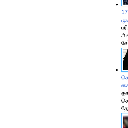
17
மு
பர
அவ
சே
செ
கை
தக
கொ
தே