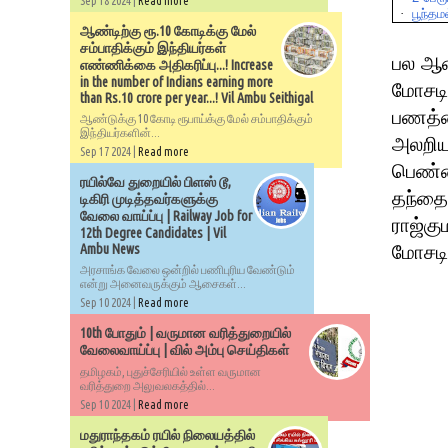
Sep 18 2024 |
Read more
·
பூந்தம
ஆண்டிற்கு ரூ.10 கோடிக்கு மேல்
சம்பாதிக்கும் இந்தியர்கள்
பல ஆண்
எண்ணிக்கை அதிகரிப்பு...! Increase
in the number of Indians earning more
மோசடி
than Rs.10 crore per year...! Vil Ambu Seithigal
பணத்த
ஆண்டுக்கு 10 கோடி ரூபாய்க்கு மேல் சம்பாதிக்கும்
இந்தியர்களின்...
அலறிய
Sep 17 2024 |
Read more
பெண்ண
ரயில்வே துறையில் பிளஸ் டூ,
தந்தை
டிகிரி முடித்தவர்களுக்கு
வேலை வாய்ப்பு | Railway Job for
ராஜ்கு
12th Degree Candidates | Vil
மோசடிய
Ambu News
அரசாங்க வேலை ஒன்றில் பணிபுரிய வேண்டும்
என்று அனைவருக்கும் ஆசைகள்...
Sep 10 2024 |
Read more
10th போதும் | வருமான வரித்துறையில்
வேலைவாய்ப்பு | வில் அம்பு செய்திகள்
தமிழகம், புதுச்சேரியில் உள்ள வருமான
வரித்துறை அலுவலகத்தில்...
Sep 10 2024 |
Read more
மதுராந்தகம் ரயில் நிலையத்தில்