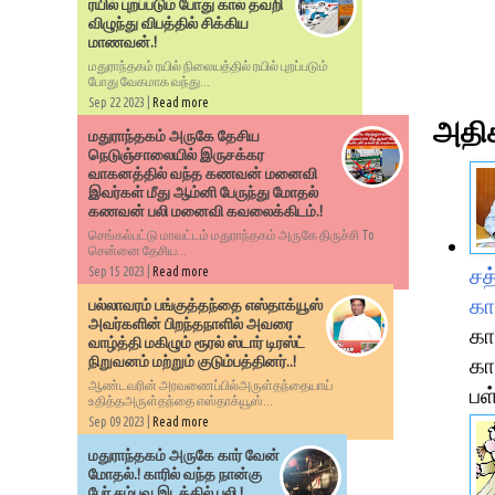
ரயில் புறப்படும் போது கால் தவறி
விழுந்து விபத்தில் சிக்கிய
மாணவன்.!
மதுராந்தகம் ரயில் நிலையத்தில் ரயில் புறப்படும்
போது வேகமாக வந்து...
Sep 22 2023 |
Read more
அதிக
மதுராந்தகம் அருகே தேசிய
நெடுஞ்சாலையில் இருசக்கர
வாகனத்தில் வந்த கணவன் மனைவி
இவர்கள் மீது ஆம்னி பேருந்து மோதல்
கணவன் பலி மனைவி கவலைக்கிடம்.!
செங்கல்பட்டு மாவட்டம் மதுராந்தகம் அருகே திருச்சி To
சென்னை தேசிய...
சத
Sep 15 2023 |
Read more
கா
பல்லாவரம் பங்குத்தந்தை எஸ்தாக்யூஸ்
அவர்களின் பிறந்தநாளில் அவரை
கா
வாழ்த்தி மகிழும் ரூரல் ஸ்டார் டிரஸ்ட்
நிறுவனம் மற்றும் குடும்பத்தினர்..!
கா
ஆண்டவரின் அரவணைப்பில்அருள்தந்தையாய்
பள
உதித்தஅருள்தந்தை எஸ்தாக்யூஸ்...
Sep 09 2023 |
Read more
மதுராந்தகம் அருகே கார் வேன்
மோதல்.! காரில் வந்த நான்கு
பேர் சம்பவ இடத்தில் பலி.!