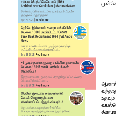
சம்பவ இடத்திலேயே பலி | Bike
முன்னோ
Accident near Gurukulam | Madurantakam
செங்கல்பட்டு மாவட்டம் மதுராந்தகம் அருகே
குருகுலம் மதுராந்தகம்...
Apr 21 2025 |
Read more
தேர்வே இல்லாமல் கனரா வங்கியில்
வேலை..! 3000 பணியிடம்..! Canara
Bank Bank Recruitment 2024 | Vil Ambu
News
கனரா வங்கியில் டிகிரி முடித்தவர்களுக்கு
ஆட்சேர்ப்புக்கான விண்ணப்பம்...
Sep 23 2024 |
Read more
+2 முடித்தவர்களுக்கு ரயில்வே துறையில்
வேலை..! 3445 காலி பணியிடங்கள்
அறிவிப்பு..!
இந்திய ரயில்வே துறையில் தொழில்நுட்பம் அல்லாத
பிரிவுகளின் பல்வேறு...
ஆனால்
Sep 22 2024 |
Read more
வந்தா
ஆவின் மூலமாக கறவை மாடு
உதவும
லோன் பெறுவதற்கான
விண்ணப்பம் மற்றும் விவரம்..!
வயல்வ
சிறுபான்மை சமூகத்தைச் சேர்ந்த
கிராம
பொருளாதாரத்தில் நலிவடைந்த பிரிவினர்...