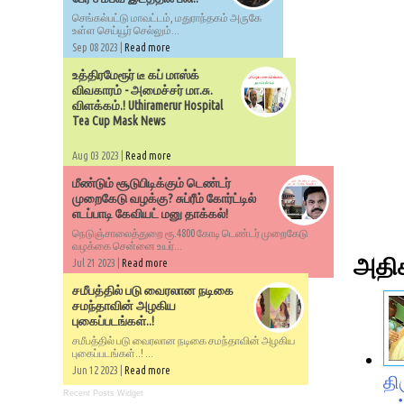
செங்கல்பட்டு மாவட்டம், மதுராந்தகம் அருகே
உள்ள செய்யூர் செல்லும்...
Sep 08 2023 |
Read more
உத்திரமேரூர் டீ கப் மாஸ்க்
விவகாரம் - அமைச்சர் மா.சு.
விளக்கம்.! Uthiramerur Hospital
Tea Cup Mask News
Aug 03 2023 |
Read more
மீண்டும் சூடுபிடிக்கும் டெண்டர்
முறைகேடு வழக்கு? சுப்ரீம் கோர்ட்டில்
எடப்பாடி கேவியட் மனு தாக்கல்!
நெடுஞ்சாலைத்துறை ரூ.4800 கோடி டெண்டர் முறைகேடு
வழக்கை சென்னை உயர்...
அதிக
Jul 21 2023 |
Read more
சமீபத்தில் படு வைரலான நடிகை
சமந்தாவின் அழகிய
புகைப்படங்கள்..!
சமீபத்தில் படு வைரலான நடிகை சமந்தாவின் அழகிய
புகைப்படங்கள்..! ...
Jun 12 2023 |
Read more
தி
Recent Posts Widget