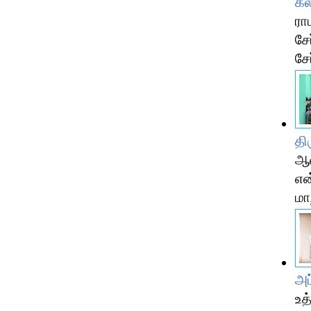
கல
ரா
சே
சேர
தி
ஆவ
என
மா
அப
உத