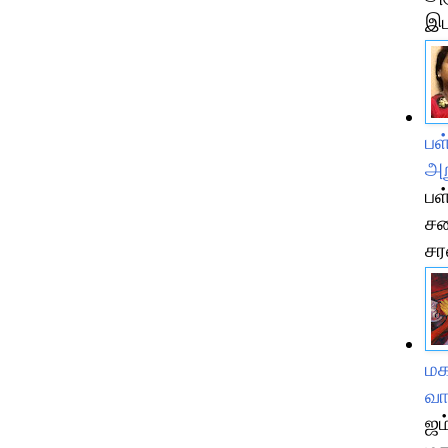
இட
பள
அற
பள
சண
சர
மக
வா
ஜம