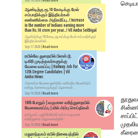
Sep 18 2024 |
Read more
செடியா
ஆண்டிற்கு ரூ.10 கோடிக்கு மேல்
சம்பாதிக்கும் இந்தியர்கள்
எண்ணிக்கை அதிகரிப்பு...! Increase
in the number of Indians earning more
than Rs.10 crore per year...! Vil Ambu Seithigal
ஆண்டுக்கு 10 கோடி ரூபாய்க்கு மேல் சம்பாதிக்கும்
இந்தியர்களின்...
Sep 17 2024 |
Read more
ரயில்வே துறையில் பிளஸ் டூ,
டிகிரி முடித்தவர்களுக்கு
வேலை வாய்ப்பு | Railway Job for
12th Degree Candidates | Vil
Ambu News
அரசாங்க வேலை ஒன்றில் பணிபுரிய வேண்டும்
என்று அனைவருக்கும் ஆசைகள்...
Sep 10 2024 |
Read more
தூதுவ
10th போதும் | வருமான வரித்துறையில்
சின்ன
வேலைவாய்ப்பு | வில் அம்பு செய்திகள்
சாப்பி
தமிழகம், புதுச்சேரியில் உள்ள வருமான
வரித்துறை அலுவலகத்தில்...
முதலிய
Sep 10 2024 |
Read more
கீரையை
மதுராந்தகம் ரயில் நிலையத்தில்