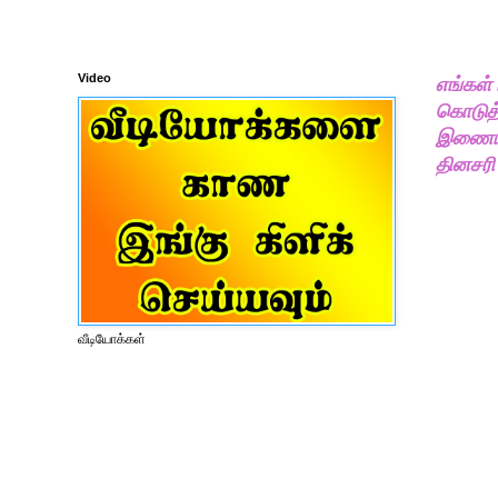
Video
எங்கள்
கொடுத்
இணையதள
தினசரி
வீடியோக்கள்