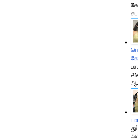
கோ
சப
பெ
கே
பா
#M
ஆத
டா
து
அட