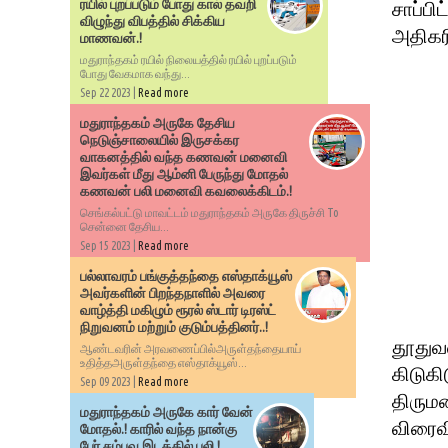
ரயில் புறப்படும் போது கால் தவறி
சாப்பி
விழுந்து விபத்தில் சிக்கிய
அதிகரி
மாணவன்.!
மதுராந்தகம் ரயில் நிலையத்தில் ரயில் புறப்படும்
போது வேகமாக வந்து...
Sep 22 2023 |
Read more
மதுராந்தகம் அருகே தேசிய
நெடுஞ்சாலையில் இருசக்கர
வாகனத்தில் வந்த கணவன் மனைவி
இவர்கள் மீது ஆம்னி பேருந்து மோதல்
கணவன் பலி மனைவி கவலைக்கிடம்.!
செங்கல்பட்டு மாவட்டம் மதுராந்தகம் அருகே திருச்சி To
சென்னை தேசிய...
Sep 15 2023 |
Read more
பல்லாவரம் பங்குத்தந்தை எஸ்தாக்யூஸ்
அவர்களின் பிறந்தநாளில் அவரை
வாழ்த்தி மகிழும் ரூரல் ஸ்டார் டிரஸ்ட்
நிறுவனம் மற்றும் குடும்பத்தினர்..!
தூதுவ
ஆண்டவரின் அரவணைப்பில்அருள்தந்தையாய்
உதித்தஅருள்தந்தை எஸ்தாக்யூஸ்...
கிடுக
Sep 09 2023 |
Read more
திரும
மதுராந்தகம் அருகே கார் வேன்
விரைவி
மோதல்.! காரில் வந்த நான்கு
பேர் சம்பவ இடத்தில் பலி.!