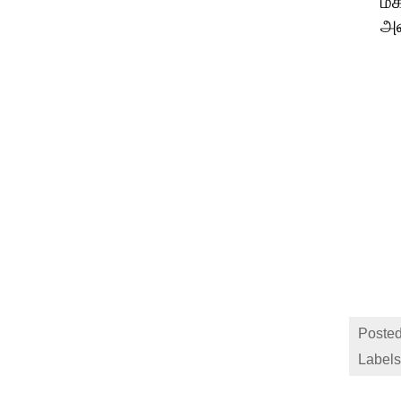
மக
அள
Posted
Labels