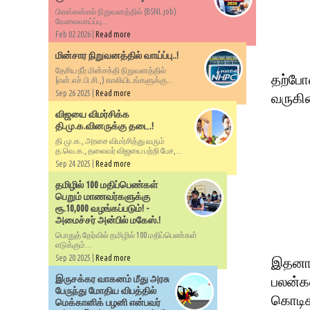
பிஎஸ்என்எல் நிறுவனத்தில் (BSNL job)
வேலைவாய்ப்பு...
Feb 02 2026 |
Read more
மின்சார நிறுவனத்தில் வாய்ப்பு..!
தேசிய நீர் மின்சக்தி நிறுவனத்தில்
தற்போ
(என்.எச்.பி.சி.,) காலியிடங்களுக்கு...
Sep 26 2025 |
Read more
வருகி
விஜயை விமர்சிக்க
தி.மு.க.வினருக்கு தடை.!
தி.மு.க., அரசை விமர்சித்து வரும்
த.வெ.க., தலைவர் விஜயை பற்றி பேச,...
Sep 24 2025 |
Read more
தமிழில் 100 மதிப்பெண்கள்
பெறும் மாணவர்களுக்கு
ரூ.10,000 வழங்கப்படும்! -
அமைச்சர் அன்பில் மகேஸ்.!
பொதுத் தேர்வில் தமிழில் 100 மதிப்பெண்கள்
எடுக்கும்...
Sep 20 2025 |
Read more
இதனால
இருசக்கர வாகனம் மீது அரசு
பலன்கள
பேருந்து மோதிய விபத்தில்
கொடிக
மெக்கானிக் பழனி என்பவர்