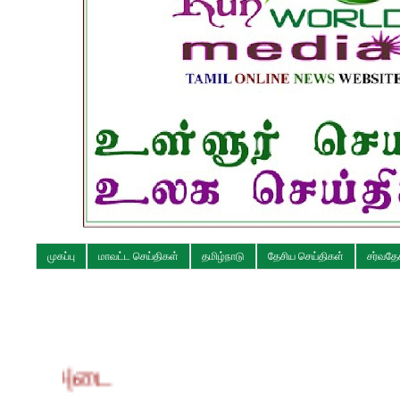
முகப்பு
மாவட்ட செய்திகள்
தமிழ்நாடு
தேசிய செய்திகள்
சர்வதே