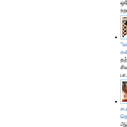
ஒர
உற
"உ
கவ
தற
சி
பா.
சப
தெ
ஆந