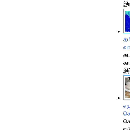
இர
தம
வா
கட
கா
இந
எழ
செ
செ
ரய