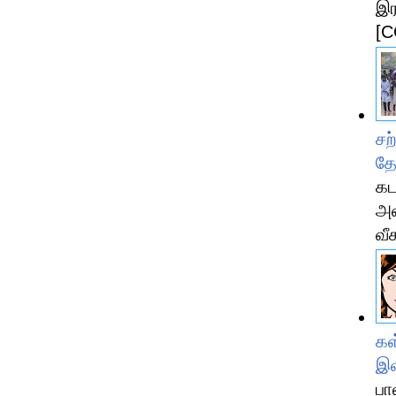
இர
[C
சற
தே
கட
அள
வீச
கள
இள
பா