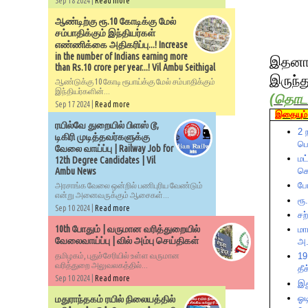
Sep 18 2024 |
Read more
ஆண்டிற்கு ரூ.10 கோடிக்கு மேல்
சம்பாதிக்கும் இந்தியர்கள்
எண்ணிக்கை அதிகரிப்பு...! Increase
in the number of Indians earning more
இதனால்
than Rs.10 crore per year...! Vil Ambu Seithigal
இருந்
ஆண்டுக்கு 10 கோடி ரூபாய்க்கு மேல் சம்பாதிக்கும்
இந்தியர்களின்...
(
தொடர்
Sep 17 2024 |
Read more
இதையும் 
ரயில்வே துறையில் பிளஸ் டூ,
2 
டிகிரி முடித்தவர்களுக்கு
ப
வேலை வாய்ப்பு | Railway Job for
மட
12th Degree Candidates | Vil
கொ
Ambu News
போ
அரசாங்க வேலை ஒன்றில் பணிபுரிய வேண்டும்
என்று அனைவருக்கும் ஆசைகள்...
ரூ
Sep 10 2024 |
Read more
சற
10th போதும் | வருமான வரித்துறையில்
மா
வேலைவாய்ப்பு | வில் அம்பு செய்திகள்
அ.
தமிழகம், புதுச்சேரியில் உள்ள வருமான
19
வரித்துறை அலுவலகத்தில்...
தீக
Sep 10 2024 |
Read more
இத
ஓட
மதுராந்தகம் ரயில் நிலையத்தில்