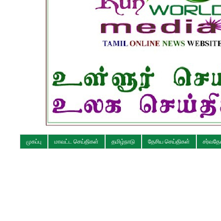
முகப்பு
மாவட்ட செய்திகள்
தமிழ்நாடு
தேசிய செய்திகள்
சர்வதே