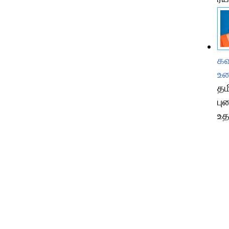
கவ
உட
தம
பு
உத