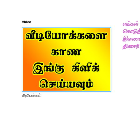
Video
எங்கள்
கொடுத்
இணையதள
தினசரி
வீடியோக்கள்