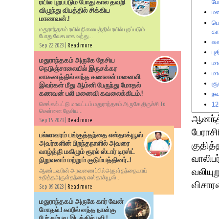
போ
ரயில் புறப்படும் போது கால் தவறி
விழுந்து விபத்தில் சிக்கிய
மன
மாணவன்.!
பெ
மதுராந்தகம் ரயில் நிலையத்தில் ரயில் புறப்படும்
கா
போது வேகமாக வந்து...
வள
Sep 22 2023 |
Read more
பு
மதுராந்தகம் அருகே தேசிய
மா
நெடுஞ்சாலையில் இருசக்கர
மா
வாகனத்தில் வந்த கணவன் மனைவி
சூ
இவர்கள் மீது ஆம்னி பேருந்து மோதல்
கணவன் பலி மனைவி கவலைக்கிடம்.!
நவ
12
செங்கல்பட்டு மாவட்டம் மதுராந்தகம் அருகே திருச்சி To
சென்னை தேசிய...
ஆனந்த
Sep 15 2023 |
Read more
பேராசி
பல்லாவரம் பங்குத்தந்தை எஸ்தாக்யூஸ்
அவர்களின் பிறந்தநாளில் அவரை
குதித
வாழ்த்தி மகிழும் ரூரல் ஸ்டார் டிரஸ்ட்
வாலிப
நிறுவனம் மற்றும் குடும்பத்தினர்..!
வலியுற
ஆண்டவரின் அரவணைப்பில்அருள்தந்தையாய்
உதித்தஅருள்தந்தை எஸ்தாக்யூஸ்...
விசார
Sep 09 2023 |
Read more
மதுராந்தகம் அருகே கார் வேன்
மோதல்.! காரில் வந்த நான்கு
பேர் சம்பவ இடத்தில் பலி.!