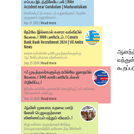
சம்பவ இடத்திலேயே பலி | Bike
Accident near Gurukulam | Madurantakam
செங்கல்பட்டு மாவட்டம் மதுராந்தகம் அருகே
குருகுலம் மதுராந்தகம்...
Apr 21 2025 |
Read more
தேர்வே இல்லாமல் கனரா வங்கியில்
வேலை..! 3000 பணியிடம்..! Canara
Bank Bank Recruitment 2024 | Vil Ambu
News
ஆனந்த்
கனரா வங்கியில் டிகிரி முடித்தவர்களுக்கு
ஆட்சேர்ப்புக்கான விண்ணப்பம்...
வந்து
Sep 23 2024 |
Read more
கூறப்ப
+2 முடித்தவர்களுக்கு ரயில்வே துறையில்
வேலை..! 3445 காலி பணியிடங்கள்
அறிவிப்பு..!
இந்திய ரயில்வே துறையில் தொழில்நுட்பம் அல்லாத
பிரிவுகளின் பல்வேறு...
Sep 22 2024 |
Read more
ஆவின் மூலமாக கறவை மாடு
லோன் பெறுவதற்கான
விண்ணப்பம் மற்றும் விவரம்..!
சிறுபான்மை சமூகத்தைச் சேர்ந்த
பொருளாதாரத்தில் நலிவடைந்த பிரிவினர்...