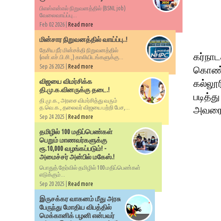
பிஎஸ்என்எல் நிறுவனத்தில் (BSNL job)
வேலைவாய்ப்பு...
Feb 02 2026 |
Read more
மின்சார நிறுவனத்தில் வாய்ப்பு..!
தேசிய நீர் மின்சக்தி நிறுவனத்தில்
கர்நா
(என்.எச்.பி.சி.,) காலியிடங்களுக்கு...
Sep 26 2025 |
Read more
கொண்டு
விஜயை விமர்சிக்க
கல்லூர
தி.மு.க.வினருக்கு தடை.!
படித்த
தி.மு.க., அரசை விமர்சித்து வரும்
த.வெ.க., தலைவர் விஜயை பற்றி பேச,...
அவரை ப
Sep 24 2025 |
Read more
தமிழில் 100 மதிப்பெண்கள்
பெறும் மாணவர்களுக்கு
ரூ.10,000 வழங்கப்படும்! -
அமைச்சர் அன்பில் மகேஸ்.!
பொதுத் தேர்வில் தமிழில் 100 மதிப்பெண்கள்
எடுக்கும்...
Sep 20 2025 |
Read more
இருசக்கர வாகனம் மீது அரசு
பேருந்து மோதிய விபத்தில்
மெக்கானிக் பழனி என்பவர்