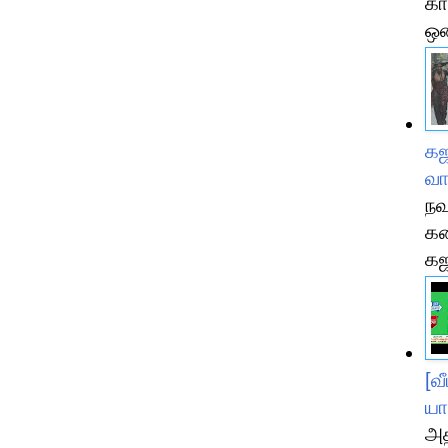
கா
ஒன
கஜ
வாய
நவ
கர
கஜ
[வ
யா
அத