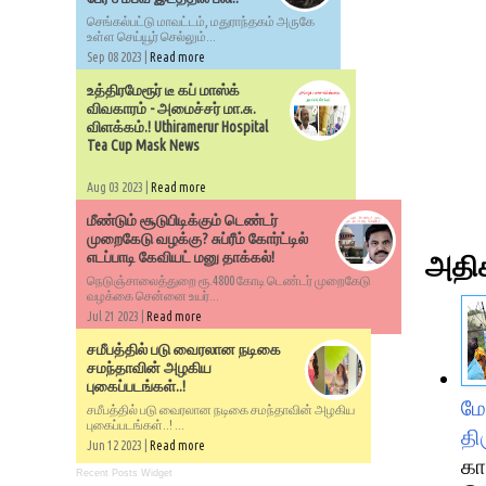
செங்கல்பட்டு மாவட்டம், மதுராந்தகம் அருகே
உள்ள செய்யூர் செல்லும்...
Sep 08 2023 |
Read more
உத்திரமேரூர் டீ கப் மாஸ்க்
விவகாரம் - அமைச்சர் மா.சு.
விளக்கம்.! Uthiramerur Hospital
Tea Cup Mask News
Aug 03 2023 |
Read more
மீண்டும் சூடுபிடிக்கும் டெண்டர்
முறைகேடு வழக்கு? சுப்ரீம் கோர்ட்டில்
எடப்பாடி கேவியட் மனு தாக்கல்!
அதிக
நெடுஞ்சாலைத்துறை ரூ.4800 கோடி டெண்டர் முறைகேடு
வழக்கை சென்னை உயர்...
Jul 21 2023 |
Read more
சமீபத்தில் படு வைரலான நடிகை
சமந்தாவின் அழகிய
புகைப்படங்கள்..!
மே
சமீபத்தில் படு வைரலான நடிகை சமந்தாவின் அழகிய
புகைப்படங்கள்..! ...
தி
Jun 12 2023 |
Read more
கா
Recent Posts Widget