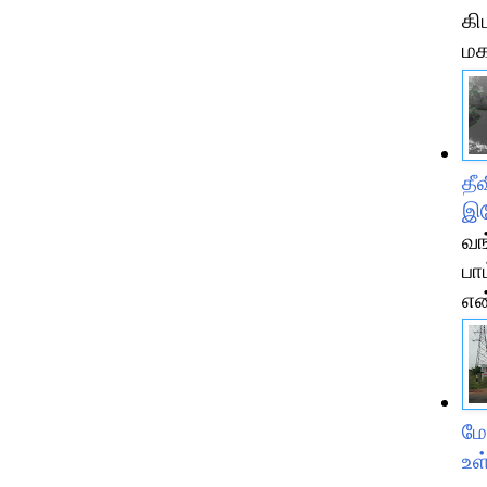
கி
மக
தீ
இ
வங
பா
என
மே
உள