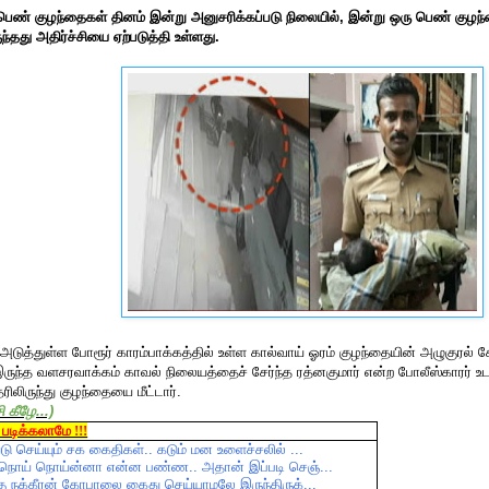
பெண் குழந்தைகள் தினம் இன்று அனுசரிக்கப்படு நிலையில், இன்று ஒரு பெண் கு
ருந்தது அதிர்ச்சியை ஏற்படுத்தி உள்ளது.
ுத்துள்ள போரூர் காரம்பாக்கத்தில் உள்ள கால்வாய் ஓரம் குழந்தையின் அழுகுரல் கே
ருந்த வளசரவாக்கம் காவல் நிலையத்தைச் சேர்ந்த ரத்னகுமார் என்ற போலீஸ்காரர் உ
ரிலிருந்து குழந்தையை மீட்டார்.
ி
கீழே
...)
படிக்கலாமே !!!
டு
செய்யும்
சக
கைதிகள்
..
கடும்
மன
உளைச்சலில்
...
நொய்
நொய்ன்னா
என்ன
பண்ண
..
அதான்
இப்படி
செஞ்
...
கு
நக்கீரன்
கோபாலை
கைது
செய்யாமலே
இருந்திருக்
...