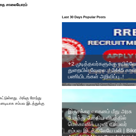
ழந்தை சாலையோரம்
Last 30 Days Popular Posts
+2 முடித்தவர்களுக்கு ரயில்வ
துறையில் வேலை..! 3445 காலி
பணியிடங்கள் அறிவிப்பு..!
இந்திய ரயில்வே துறையில் தொழில்நுட்பம் அல்லாத
பிரிவுகளின் பல்வேறு பதவிகளுக்கான ஆட்சேர்ப்புக
விண்ணப்பம் வெளியாகியுள்ளது. Recruitment for t
ட்டுள்ளது. அங்கு ரோந்து
டனடியாக சம்பவ இடத்துக்கு
இருசக்கர வாகனம் மீது அரசு
பேருந்து மோதிய விபத்தில்
மெக்கானிக் பழனி என்பவர்
சம்பவ இடத்திலேயே பலி | Bik