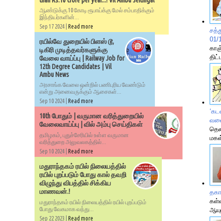
than Rs.10 crore per year...! Vil Ambu Seithigal
ஆண்டுக்கு 10 கோடி ரூபாய்க்கு மேல் சம்பாதிக்கும்
இந்தியர்களின்...
Sep 17 2024 |
Read more
சத்
01/
ரயில்வே துறையில் பிளஸ் டூ,
காஞ
டிகிரி முடித்தவர்களுக்கு
திட்
வேலை வாய்ப்பு | Railway Job for
12th Degree Candidates | Vil
Ambu News
அரசாங்க வேலை ஒன்றில் பணிபுரிய வேண்டும்
என்று அனைவருக்கும் ஆசைகள்...
Sep 10 2024 |
Read more
‘கட
10th போதும் | வருமான வரித்துறையில்
வல
வேலைவாய்ப்பு | வில் அம்பு செய்திகள்
தெல
தமிழகம், புதுச்சேரியில் உள்ள வருமான
மகள
வரித்துறை அலுவலகத்தில்...
Sep 10 2024 |
Read more
மதுராந்தகம் ரயில் நிலையத்தில்
ரயில் புறப்படும் போது கால் தவறி
விழுந்து விபத்தில் சிக்கிய
மாணவன்.!
தகா
கள்
மதுராந்தகம் ரயில் நிலையத்தில் ரயில் புறப்படும்
போது வேகமாக வந்து...
ஆயு
Sep 22 2023 |
Read more