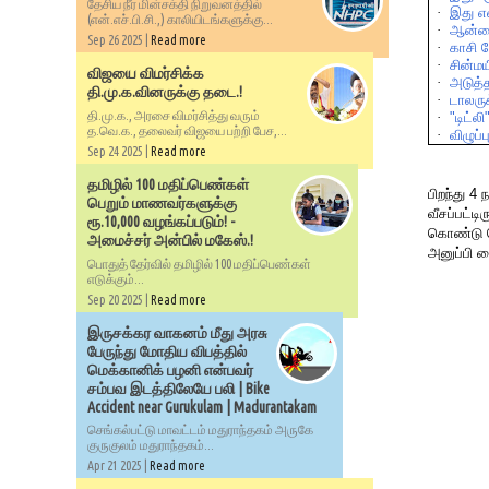
தேசிய நீர் மின்சக்தி நிறுவனத்தில்
·
இது
எ
(என்.எச்.பி.சி.,) காலியிடங்களுக்கு...
·
ஆன்ல
Sep 26 2025 |
Read more
·
காசி
க
·
சின்மய
விஜயை விமர்சிக்க
·
அடுத்
தி.மு.க.வினருக்கு தடை.!
·
டாலருக
தி.மு.க., அரசை விமர்சித்து வரும்
·
"
டிட்லி
த.வெ.க., தலைவர் விஜயை பற்றி பேச,...
·
விழுப்ப
Sep 24 2025 |
Read more
தமிழில் 100 மதிப்பெண்கள்
பிறந்து 4
பெறும் மாணவர்களுக்கு
வீசப்பட்ட
ரூ.10,000 வழங்கப்படும்! -
கொண்டு ச
அமைச்சர் அன்பில் மகேஸ்.!
அனுப்பி வ
பொதுத் தேர்வில் தமிழில் 100 மதிப்பெண்கள்
எடுக்கும்...
Sep 20 2025 |
Read more
இருசக்கர வாகனம் மீது அரசு
பேருந்து மோதிய விபத்தில்
மெக்கானிக் பழனி என்பவர்
சம்பவ இடத்திலேயே பலி | Bike
Accident near Gurukulam | Madurantakam
செங்கல்பட்டு மாவட்டம் மதுராந்தகம் அருகே
குருகுலம் மதுராந்தகம்...
Apr 21 2025 |
Read more