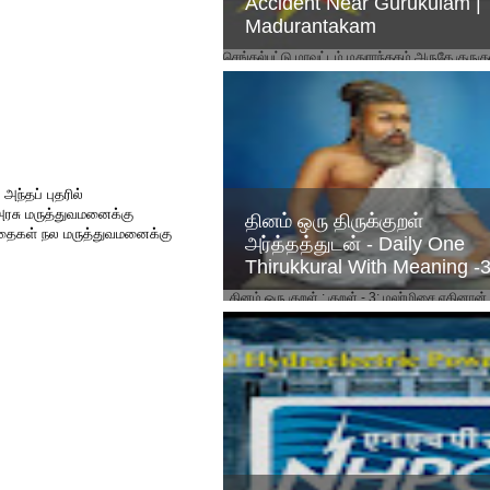
Accident Near Gurukulam |
Madurantakam
செங்கல்பட்டு மாவட்டம் மதுராந்தகம் அருகே குருகு
மதுராந்தகம் சூனாம்பேடு சாலையில்
கிளம்பாக்கத்திலிருந்து முகையூர் நோக்கி சென்ற த
எண் 81 M...
அந்தப் புதரில்
அரசு மருத்துவமனைக்கு
தினம் ஒரு திருக்குறள்
ந்தைகள் நல மருத்துவமனைக்கு
அர்த்தத்துடன் - Daily One
Thirukkural With Meaning -
தினம் ஒரு குறள் : குறள் - 3: மலர்மிசை ஏகினான
சேர்ந்தார் நிலமிசை நீடுவாழ் வார். அர்த்தம் : அன்ப
அகமாகிய மலரில் ...