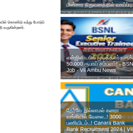
மின்சார நிறுவனத்தில் வாய்ப்பு.
தேசிய நீர் மின்சக்தி நிறுவனத்தில் (என்.எச்.பி.சி.,)
காலியிடங்களுக்கு விண்ணப்பங்கள்
வரவேற்கப்படுகின்றன. சீனியர் அக்கவுன்டன்ட் 10, 
யில் கொண்டு வந்து போடும்
மொழி...
ி வருகின்றனர்.
என்ஜினியரிங் முடித்தவர்களுக்
50,000 ரூபாய் சம்பளம்! - BS
Job - Vil Ambu News
பிஎஸ்என்எல் நிறுவனத்தில் (BSNL job) வேலைவாய்ப
அறிவிக்கப்பட்டுள்ளது. மத்திய அரசின் பொதுத்து
நிறுவனங்களில் ஒன்றான பிஎஸ்என்எல் நிறுவனத்தி
தேர்வே இல்லாமல் கனரா
வங்கியில் வேலை..! 3000
பணியிடம்..! Canara Bank
Bank Recruitment 2024 | Vil