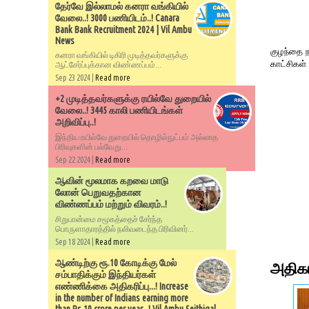
தேர்வே இல்லாமல் கனரா வங்கியில்
வேலை..! 3000 பணியிடம்..! Canara
Bank Bank Recruitment 2024 | Vil Ambu
News
குழந்தை 
கனரா வங்கியில் டிகிரி முடித்தவர்களுக்கு
காட்சிகள்
ஆட்சேர்ப்புக்கான விண்ணப்பம்...
Sep 23 2024 |
Read more
+2 முடித்தவர்களுக்கு ரயில்வே துறையில்
வேலை..! 3445 காலி பணியிடங்கள்
அறிவிப்பு..!
இந்திய ரயில்வே துறையில் தொழில்நுட்பம் அல்லாத
பிரிவுகளின் பல்வேறு...
Sep 22 2024 |
Read more
ஆவின் மூலமாக கறவை மாடு
லோன் பெறுவதற்கான
விண்ணப்பம் மற்றும் விவரம்..!
சிறுபான்மை சமூகத்தைச் சேர்ந்த
பொருளாதாரத்தில் நலிவடைந்த பிரிவினர்...
Sep 18 2024 |
Read more
ஆண்டிற்கு ரூ.10 கோடிக்கு மேல்
அதிகம
சம்பாதிக்கும் இந்தியர்கள்
எண்ணிக்கை அதிகரிப்பு...! Increase
in the number of Indians earning more