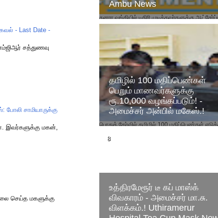
Ambu News
கனரா வங்கியில் டிகிரி முடித்தவர்களுக்கு ஆட்சேர்ப
விண்ணப்பம் வெளியாகியுள்ளது. Canara Bank
வல் - Last Date -
Apprentice Recruitment 2024, Apply online f..
எம்ஜிஆர் சத்துணவு
தமிழில் 100 மதிப்பெண்கள்
பெறும் மாணவர்களுக்கு
ரூ.10,000 வழங்கப்படும்! -
்: போலி சாமியாருக்கு
அமைச்சர் அன்பில் மகேஸ்.!
பொதுத் தேர்வில் தமிழில் 100 மதிப்பெண்கள் எடுக்
. இவர்களுக்கு மகன்,
மாணவர்களுக்கு ரூ.10,000 ஊக்கத்தொகை
வழங்கப்படும் என பள்ளிக்கல்வித் துறை அமைச்சர்
அன்பில் ...
உத்திரமேரூர் டீ கப் மாஸ்க்
விவகாரம் - அமைச்சர் மா.சு.
லை செய்த மகளுக்கு
விளக்கம்.! Uthiramerur