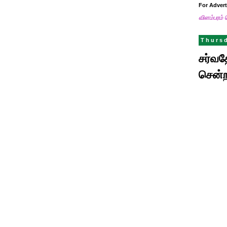
For Adver
விளம்பரம் 
Thursd
சர்வத
சென்