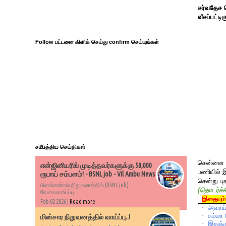
சர்வதேச 
வீசப்பட்டி
Follow பட்டனை கிளிக் செய்து confirm செய்யுங்கள்
சமீபத்திய செய்திகள்
சென்னை அட
என்ஜினியரிங் முடித்தவர்களுக்கு 50,000
பணியில் இ
ரூபாய் சம்பளம்! - BSNL job - Vil Ambu News
சென்று புத
பிஎஸ்என்எல் நிறுவனத்தில் (BSNL job)
(
தொடர்ச்ச
வேலைவாய்ப்பு...
இதையும் 
Feb 02 2026 |
Read more
·
அவாய்
·
சும்மா
மின்சார நிறுவனத்தில் வாய்ப்பு..!
·
இதுக்