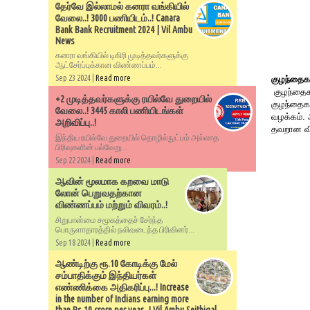
தேர்வே இல்லாமல் கனரா வங்கியில்
வேலை..! 3000 பணியிடம்..! Canara
Bank Bank Recruitment 2024 | Vil Ambu
News
கனரா வங்கியில் டிகிரி முடித்தவர்களுக்கு
ஆட்சேர்ப்புக்கான விண்ணப்பம்...
Sep 23 2024 |
Read more
குழந்தைக
குழந்தைக
+2 முடித்தவர்களுக்கு ரயில்வே துறையில்
குழந்தைகள
வேலை..! 3445 காலி பணியிடங்கள்
வழக்கம்.
அறிவிப்பு..!
தவறான வி
இந்திய ரயில்வே துறையில் தொழில்நுட்பம் அல்லாத
பிரிவுகளின் பல்வேறு...
Sep 22 2024 |
Read more
ஆவின் மூலமாக கறவை மாடு
லோன் பெறுவதற்கான
விண்ணப்பம் மற்றும் விவரம்..!
சிறுபான்மை சமூகத்தைச் சேர்ந்த
பொருளாதாரத்தில் நலிவடைந்த பிரிவினர்...
Sep 18 2024 |
Read more
ஆண்டிற்கு ரூ.10 கோடிக்கு மேல்
சம்பாதிக்கும் இந்தியர்கள்
எண்ணிக்கை அதிகரிப்பு...! Increase
in the number of Indians earning more