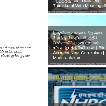
அர்த்தத்துடன் - Daily One
Thirukkural With Meaning -
தினம் ஒரு குறள் : குறள் - 3: மலர்மிசை ஏகினான
சேர்ந்தார் நிலமிசை நீடுவாழ் வார். அர்த்தம் : அன்ப
அகமாகிய மலரில் ...
இருசக்கர வாகனம் மீது அரசு
பேருந்து மோதிய விபத்தில்
மெக்கானிக் பழனி என்பவர்
ுக்கும் பொழுது தலையணை
சம்பவ இடத்திலேயே பலி | Bik
ல் இரத்த ஓட்டம்
Accident Near Gurukulam |
நம்மால் தூங்க முடியாத
Madurantakam
செங்கல்பட்டு மாவட்டம் மதுராந்தகம் அருகே குருகு
மதுராந்தகம் சூனாம்பேடு சாலையில்
கிளம்பாக்கத்திலிருந்து முகையூர் நோக்கி சென்ற த
எண் 81 M...