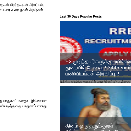
தைகள் பிறந்தவுடன் அவர்கள்,
ைகள் வளர வளர தான் அவர்கள்
Last 30 Days Popular Posts
+2 முடித்தவர்களுக்கு ரயில்வ
துறையில் வேலை..! 3445 காலி
பணியிடங்கள் அறிவிப்பு..!
இந்திய ரயில்வே துறையில் தொழில்நுட்பம் அல்லாத
பிரிவுகளின் பல்வேறு பதவிகளுக்கான ஆட்சேர்ப்புக
விண்ணப்பம் வெளியாகியுள்ளது. Recruitment for t
து பாதுகாப்பானதா, இல்லையா
ன்படுத்துவது பாதுகாப்பானது
தினம் ஒரு திருக்குறள்