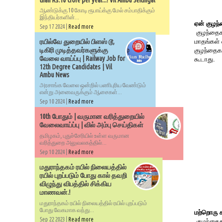
than Rs.10 crore per year...! Vil Ambu Seithigal
ஆண்டுக்கு 10 கோடி ரூபாய்க்கு மேல் சம்பாதிக்கும்
இந்தியர்களின்...
ஏன் குழந
Sep 17 2024 |
Read more
குழந்தைகள
மாதங்கள்
ரயில்வே துறையில் பிளஸ் டூ,
டிகிரி முடித்தவர்களுக்கு
குழந்தைக
வேலை வாய்ப்பு | Railway Job for
கூடாது.
12th Degree Candidates | Vil
Ambu News
அரசாங்க வேலை ஒன்றில் பணிபுரிய வேண்டும்
என்று அனைவருக்கும் ஆசைகள்...
Sep 10 2024 |
Read more
10th போதும் | வருமான வரித்துறையில்
வேலைவாய்ப்பு | வில் அம்பு செய்திகள்
தமிழகம், புதுச்சேரியில் உள்ள வருமான
வரித்துறை அலுவலகத்தில்...
Sep 10 2024 |
Read more
மதுராந்தகம் ரயில் நிலையத்தில்
ரயில் புறப்படும் போது கால் தவறி
விழுந்து விபத்தில் சிக்கிய
மாணவன்.!
மதுராந்தகம் ரயில் நிலையத்தில் ரயில் புறப்படும்
போது வேகமாக வந்து...
மற்றொரு 
Sep 22 2023 |
Read more
குழந்தைகள