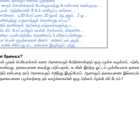
லியை
தீர்க்கும்
சின்மய
முத்திரை
ை
ஊதச்
சொன்னதால்
போக்குவரத்து
போலீசாரை
கண்மூடித
...
புயல்
:
ஆந்திராவில்
8
பேர்
உயிரிழப்பு
மரங்கள
...
சாமிகளா
..
டி
20
போட்டினா
20
ஓவர்
ஆடணும்
.. 2
ஓ
...
ிலிருந்து
பாதுகாத்துக்
கொள்வது
எப்படி
?
ூரில்
தாசில்தார்
ஆபீசுக்கு
வந்தவர்களுக்கு
ப
...
டெஸ்ட்
போட்டியிலும்
மயங்க்
அகர்வால்
,
விஹாரிக
...
லிதா
பயன்படுத்திய
ஹெலிகாப்டர்
விற்கப்படுகிறது
-...
ேச
பெண்
குழந்தைகள்
தினம்
:
சுடுகாட்டில்
குழந்
...
்களில்
சிரிப்பது
கூட
ரணமாக
இருக்கும்
:
புற்று
...
ை தேவையா?
ள் முதல் பெரியவர்கள் வரை அனைவரும் மேற்கொள்ளும் ஒரு பழக்க வழக்கம், பட
ொள்வது. தலையணை வைத்து படுப்பதால், உடலின் இரத்த ஓட்டம் முக்கியமாக தலையி
்படும் என்பதை நாம் அனைவரும் அறிந்து இருப்போம். ஆனாலும் தலையணை இல்லாமல் 
 தலையணை பழக்கத்தை நம் வாழ்க்கையின் ஒரு அங்கம் ஆக்கி விட்டோம்.!