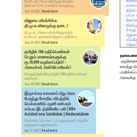
·
தலைவ
தேசிய நீர் மின்சக்தி நிறுவனத்தில்
·
வாய
(என்.எச்.பி.சி.,) காலியிடங்களுக்கு...
·
தித்லி
Sep 26 2025 |
Read more
·
யப்பா
·
நோய்கள
விஜயை விமர்சிக்க
·
திருப்ப
தி.மு.க.வினருக்கு தடை.!
·
2-
வது
தி.மு.க., அரசை விமர்சித்து வரும்
·
ஜெயல
த.வெ.க., தலைவர் விஜயை பற்றி பேச,...
·
சர்வத
Sep 24 2025 |
Read more
·
அந்நாட
தமிழில் 100 மதிப்பெண்கள்
தலையண
பெறும் மாணவர்களுக்கு
குழந்தைக
ரூ.10,000 வழங்கப்படும்! -
வைத்து க
அமைச்சர் அன்பில் மகேஸ்.!
பாதிக்கப
பொதுத் தேர்வில் தமிழில் 100 மதிப்பெண்கள்
அளவுக்கு
எடுக்கும்...
Sep 20 2025 |
Read more
இருசக்கர வாகனம் மீது அரசு
பேருந்து மோதிய விபத்தில்
மெக்கானிக் பழனி என்பவர்
சம்பவ இடத்திலேயே பலி | Bike
Accident near Gurukulam | Madurantakam
செங்கல்பட்டு மாவட்டம் மதுராந்தகம் அருகே
குருகுலம் மதுராந்தகம்...
Apr 21 2025 |
Read more