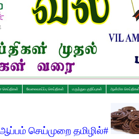
ச செய்திகள்
வேலைவாய்ப்பு செய்திகள்
மருத்துவ குறிப்புகள்
ஆன்மிக செய்திகள
்முறை தமிழில்
#
கேழ்வரக