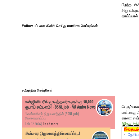
பிறந்த பச
சிறு விஷய
தாய்ப்பால
Follow பட்டனை கிளிக் செய்து confirm செய்யுங்கள்
சமீபத்திய செய்திகள்
என்ஜினியரிங் முடித்தவர்களுக்கு 50,000
பெரும்பா
ரூபாய் சம்பளம்! - BSNL job - Vil Ambu News
என்பதை அ
பிஎஸ்என்எல் நிறுவனத்தில் (BSNL job)
தானா என்ற
வேலைவாய்ப்பு...
(
தொடர்ச்ச
Feb 02 2026 |
Read more
இதையும் 
மின்சார நிறுவனத்தில் வாய்ப்பு..!
·
தேசிய