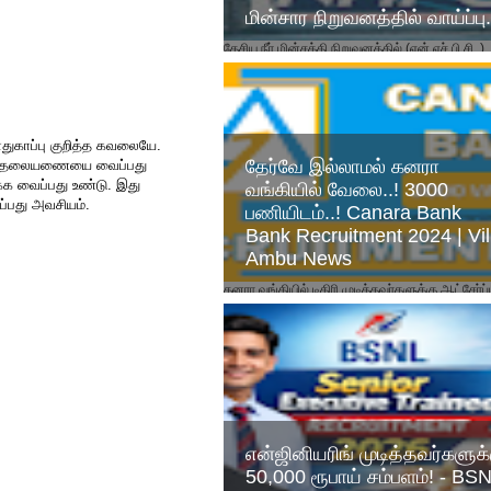
மின்சார நிறுவனத்தில் வாய்ப்பு.
தேசிய நீர் மின்சக்தி நிறுவனத்தில் (என்.எச்.பி.சி.,)
காலியிடங்களுக்கு விண்ணப்பங்கள்
வரவேற்கப்படுகின்றன. சீனியர் அக்கவுன்டன்ட் 10, 
மொழி...
ுகாப்பு குறித்த கவலையே.
தேர்வே இல்லாமல் கனரா
ர்கள் தலையணையை வைப்பது
க வைப்பது உண்டு. இது
வங்கியில் வேலை..! 3000
்பது அவசியம்.
பணியிடம்..! Canara Bank
Bank Recruitment 2024 | Vil
Ambu News
கனரா வங்கியில் டிகிரி முடித்தவர்களுக்கு ஆட்சேர்ப
விண்ணப்பம் வெளியாகியுள்ளது. Canara Bank
Apprentice Recruitment 2024, Apply online f..
என்ஜினியரிங் முடித்தவர்களுக்
50,000 ரூபாய் சம்பளம்! - BS