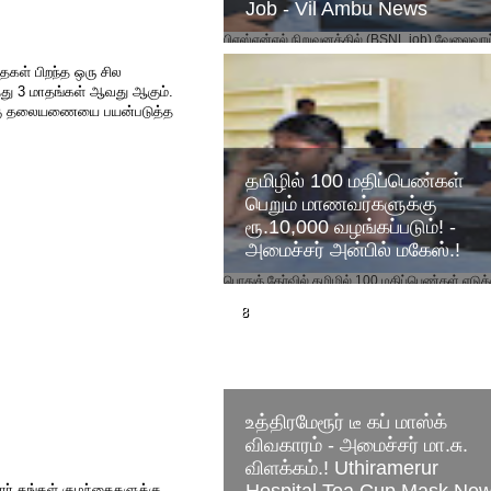
Job - Vil Ambu News
பிஎஸ்என்எல் நிறுவனத்தில் (BSNL job) வேலைவாய்ப
அறிவிக்கப்பட்டுள்ளது. மத்திய அரசின் பொதுத்து
நிறுவனங்களில் ஒன்றான பிஎஸ்என்எல் நிறுவனத்தி
தைகள் பிறந்த ஒரு சில
து 3 மாதங்கள் ஆவது ஆகும்.
க்கு தலையணையை பயன்படுத்த
தமிழில் 100 மதிப்பெண்கள்
பெறும் மாணவர்களுக்கு
ரூ.10,000 வழங்கப்படும்! -
அமைச்சர் அன்பில் மகேஸ்.!
பொதுத் தேர்வில் தமிழில் 100 மதிப்பெண்கள் எடுக்
மாணவர்களுக்கு ரூ.10,000 ஊக்கத்தொகை
வழங்கப்படும் என பள்ளிக்கல்வித் துறை அமைச்சர்
அன்பில் ...
உத்திரமேரூர் டீ கப் மாஸ்க்
விவகாரம் - அமைச்சர் மா.சு.
விளக்கம்.! Uthiramerur
ோர் தங்கள் குழந்தைகளுக்கு