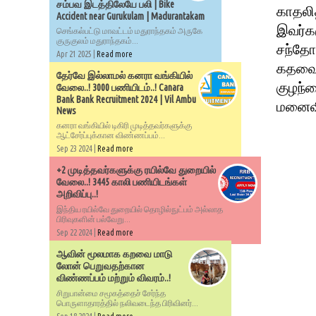
சம்பவ இடத்திலேயே பலி | Bike
காதலி
Accident near Gurukulam | Madurantakam
இவர்க
செங்கல்பட்டு மாவட்டம் மதுராந்தகம் அருகே
குருகுலம் மதுராந்தகம்...
சந்தோ
Apr 21 2025 |
Read more
கதவை த
தேர்வே இல்லாமல் கனரா வங்கியில்
குழந்
வேலை..! 3000 பணியிடம்..! Canara
Bank Bank Recruitment 2024 | Vil Ambu
மனைவி
News
கனரா வங்கியில் டிகிரி முடித்தவர்களுக்கு
ஆட்சேர்ப்புக்கான விண்ணப்பம்...
Sep 23 2024 |
Read more
+2 முடித்தவர்களுக்கு ரயில்வே துறையில்
வேலை..! 3445 காலி பணியிடங்கள்
அறிவிப்பு..!
இந்திய ரயில்வே துறையில் தொழில்நுட்பம் அல்லாத
பிரிவுகளின் பல்வேறு...
Sep 22 2024 |
Read more
ஆவின் மூலமாக கறவை மாடு
லோன் பெறுவதற்கான
விண்ணப்பம் மற்றும் விவரம்..!
சிறுபான்மை சமூகத்தைச் சேர்ந்த
பொருளாதாரத்தில் நலிவடைந்த பிரிவினர்...