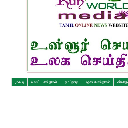
முகப்பு
மாவட்ட செய்திகள்
தமிழ்நாடு
தேசிய செய்திகள்
சர்வதே