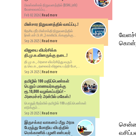
பிஎஸ்என்எல் நிறுவனத்தில் (BSNL job)
வேலைவாய்ப்பு...
Feb 02 2026 |
Read more
மின்சார நிறுவனத்தில் வாய்ப்பு..!
தேசிய நீர் மின்சக்தி நிறுவனத்தில்
வேளச்
(என்.எச்.பி.சி.,) காலியிடங்களுக்கு...
Sep 26 2025 |
Read more
கொன்ற
விஜயை விமர்சிக்க
தி.மு.க.வினருக்கு தடை.!
தி.மு.க., அரசை விமர்சித்து வரும்
த.வெ.க., தலைவர் விஜயை பற்றி பேச,...
Sep 24 2025 |
Read more
தமிழில் 100 மதிப்பெண்கள்
பெறும் மாணவர்களுக்கு
ரூ.10,000 வழங்கப்படும்! -
அமைச்சர் அன்பில் மகேஸ்.!
பொதுத் தேர்வில் தமிழில் 100 மதிப்பெண்கள்
எடுக்கும்...
Sep 20 2025 |
Read more
இருசக்கர வாகனம் மீது அரசு
சென்ன
பேருந்து மோதிய விபத்தில்
வசிப்
மெக்கானிக் பழனி என்பவர்