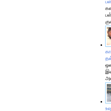
பள
கன
பள
கு
கா
தள
ஒன
இள
அவ
உஷ