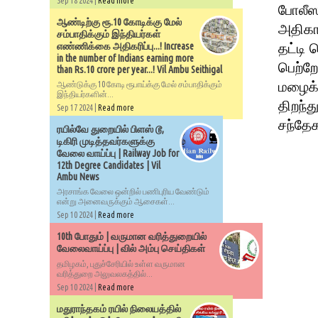
Sep 18 2024 |
Read more
போலீஸா
ஆண்டிற்கு ரூ.10 கோடிக்கு மேல்
அதிகா
சம்பாதிக்கும் இந்தியர்கள்
தட்டி
எண்ணிக்கை அதிகரிப்பு...! Increase
in the number of Indians earning more
பெற்றோ
than Rs.10 crore per year...! Vil Ambu Seithigal
மழைக்
ஆண்டுக்கு 10 கோடி ரூபாய்க்கு மேல் சம்பாதிக்கும்
இந்தியர்களின்...
திறந்த
Sep 17 2024 |
Read more
சந்தே
ரயில்வே துறையில் பிளஸ் டூ,
டிகிரி முடித்தவர்களுக்கு
வேலை வாய்ப்பு | Railway Job for
12th Degree Candidates | Vil
Ambu News
அரசாங்க வேலை ஒன்றில் பணிபுரிய வேண்டும்
என்று அனைவருக்கும் ஆசைகள்...
Sep 10 2024 |
Read more
10th போதும் | வருமான வரித்துறையில்
வேலைவாய்ப்பு | வில் அம்பு செய்திகள்
தமிழகம், புதுச்சேரியில் உள்ள வருமான
வரித்துறை அலுவலகத்தில்...
Sep 10 2024 |
Read more
மதுராந்தகம் ரயில் நிலையத்தில்