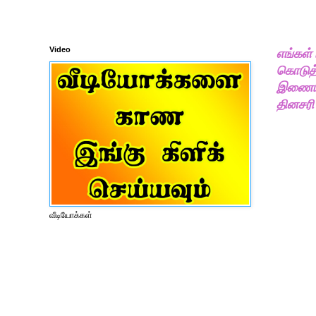
Video
எங்கள்
கொடுத்
இணையதள
தினசரி
வீடியோக்கள்