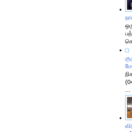
நா
ஒர
பத
செ
கு
மே
நி
(0
...
வி