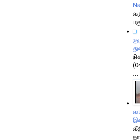
N
வர
பக
கு
து
நி
(0
...
வா
இல
வீ
தா