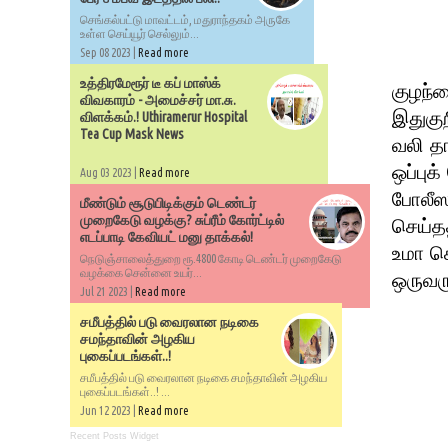
செங்கல்பட்டு மாவட்டம், மதுராந்தகம் அருகே
உள்ள செய்யூர் செல்லும்...
Sep 08 2023 |
Read more
உத்திரமேரூர் டீ கப் மாஸ்க்
குழந்த
விவகாரம் - அமைச்சர் மா.சு.
இதுகு
விளக்கம்.! Uthiramerur Hospital
Tea Cup Mask News
வலி த
ஒப்பு
Aug 03 2023 |
Read more
போலீஸ
மீண்டும் சூடுபிடிக்கும் டெண்டர்
முறைகேடு வழக்கு? சுப்ரீம் கோர்ட்டில்
செய்த
எடப்பாடி கேவியட் மனு தாக்கல்!
உமா க
நெடுஞ்சாலைத்துறை ரூ.4800 கோடி டெண்டர் முறைகேடு
வழக்கை சென்னை உயர்...
ஒருவரு
Jul 21 2023 |
Read more
சமீபத்தில் படு வைரலான நடிகை
சமந்தாவின் அழகிய
புகைப்படங்கள்..!
சமீபத்தில் படு வைரலான நடிகை சமந்தாவின் அழகிய
புகைப்படங்கள்..! ...
Jun 12 2023 |
Read more
Recent Posts Widget