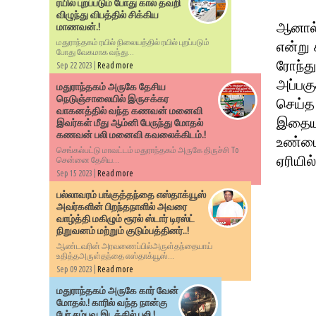
ரயில் புறப்படும் போது கால் தவறி
விழுந்து விபத்தில் சிக்கிய
ஆனால்
மாணவன்.!
மதுராந்தகம் ரயில் நிலையத்தில் ரயில் புறப்படும்
என்று
போது வேகமாக வந்து...
ரோந்த
Sep 22 2023 |
Read more
அப்பகு
மதுராந்தகம் அருகே தேசிய
நெடுஞ்சாலையில் இருசக்கர
செய்த 
வாகனத்தில் வந்த கணவன் மனைவி
இதையட
இவர்கள் மீது ஆம்னி பேருந்து மோதல்
கணவன் பலி மனைவி கவலைக்கிடம்.!
உண்மை
செங்கல்பட்டு மாவட்டம் மதுராந்தகம் அருகே திருச்சி To
ஏரியில
சென்னை தேசிய...
Sep 15 2023 |
Read more
பல்லாவரம் பங்குத்தந்தை எஸ்தாக்யூஸ்
அவர்களின் பிறந்தநாளில் அவரை
வாழ்த்தி மகிழும் ரூரல் ஸ்டார் டிரஸ்ட்
நிறுவனம் மற்றும் குடும்பத்தினர்..!
ஆண்டவரின் அரவணைப்பில்அருள்தந்தையாய்
உதித்தஅருள்தந்தை எஸ்தாக்யூஸ்...
Sep 09 2023 |
Read more
மதுராந்தகம் அருகே கார் வேன்
மோதல்.! காரில் வந்த நான்கு
பேர் சம்பவ இடத்தில் பலி.!