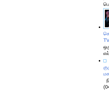
பொ
சொ
TV
ஒர
எல
கு
மக
நி
(0