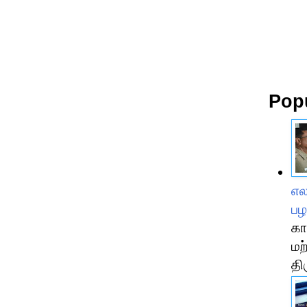
Pop
எல
பழ
கா
மற
திர